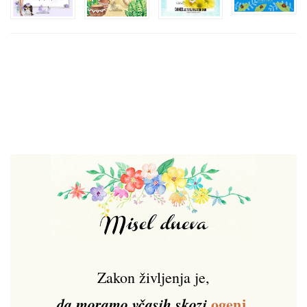
Zakon življenja je,
ogenj
,
da moramo včasih skozi