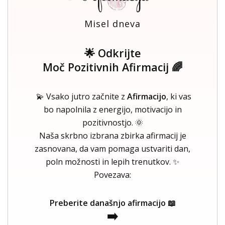
Misel dneva
🌟 Odkrijte
Moč Pozitivnih Afirmacij 🌈
💫 Vsako jutro začnite z
Afirmacijo
, ki vas
bo napolnila z energijo, motivacijo in
pozitivnostjo. 🌞
Naša skrbno izbrana zbirka afirmacij je
zasnovana, da vam pomaga ustvariti dan,
poln možnosti in lepih trenutkov. ✨
Povezava:
Preberite današnjo afirmacijo 📖
➡️