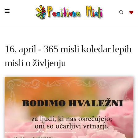
BRSKAJ
16. april - 365 misli koledar lepih
SKUPINE
misli o življenju
MISLI
KOMPLETI