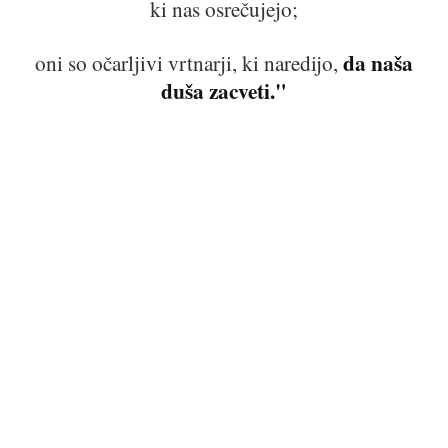
ki nas osrečujejo;
da naša
oni so očarljivi vrtnarji, ki naredijo,
duša zacveti."