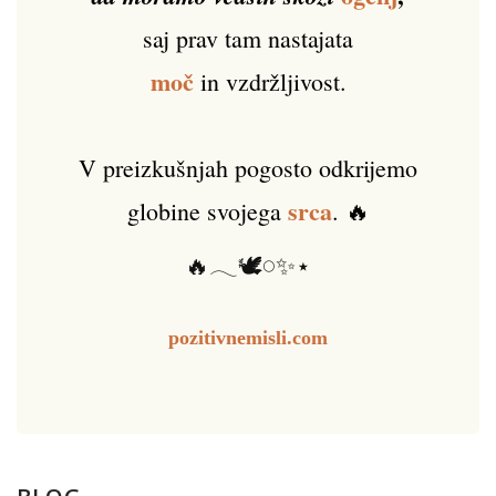
saj prav tam nastajata
moč
in vzdržljivost.
V preizkušnjah pogosto odkrijemo
srca
globine svojega
. 🔥
🔥𓂃🕊️𓏸✨⋆
pozitivnemisli.com