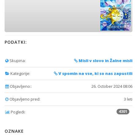
PODATKI:
Skupina:
Misli v slovo in Žalne misli
Kategorije:
V spomin na vse, ki so nas zapustili
Objavljeno::
26. October 2024 08:06
Objavljeno pred:
3 leti
4301
Pogledi:
OZNAKE