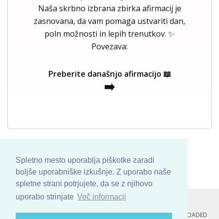
Naša skrbno izbrana zbirka afirmacij je
zasnovana, da vam pomaga ustvariti dan,
poln možnosti in lepih trenutkov. ✨
Povezava:
Preberite današnjo afirmacijo 📖
➡️
Spletno mesto uporablja piškotke zaradi
boljše uporabniške izkušnje. Z uporabo naše
spletne strani potrjujete, da se z njihovo
uporabo strinjate
Več informacij
COPYRIGHT © 2013 - 2026 BY
SKINBASE
. ALL ARTWORK ARE UPLOADED