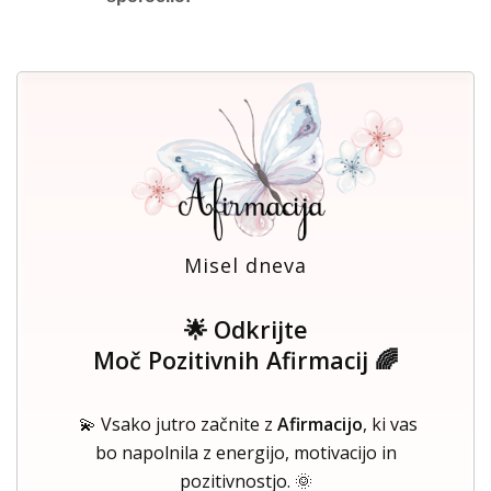
Misel dneva
🌟 Odkrijte
Moč Pozitivnih Afirmacij 🌈
💫 Vsako jutro začnite z
Afirmacijo
, ki vas
bo napolnila z energijo, motivacijo in
pozitivnostjo. 🌞