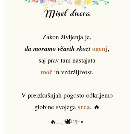
Zakon življenja je,
ogenj
,
da moramo včasih skozi
saj prav tam nastajata
moč
in vzdržljivost.
V preizkušnjah pogosto odkrijemo
srca
globine svojega
. 🔥
🔥𓂃🕊️𓏸✨⋆