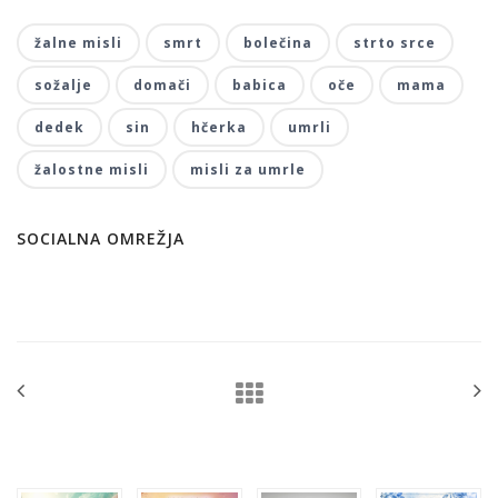
žalne misli
smrt
bolečina
strto srce
sožalje
domači
babica
oče
mama
dedek
sin
hčerka
umrli
žalostne misli
misli za umrle
SOCIALNA OMREŽJA