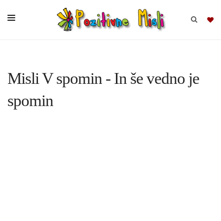
BRSKAJ
Misli V spomin - In še vedno je
SKUPINE
spomin
MISLI
KOMPLETI