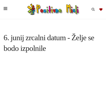
BRSKAJ
6. junij zrcalni datum - Želje se
SKUPINE
bodo izpolnile
MISLI
KOMPLETI