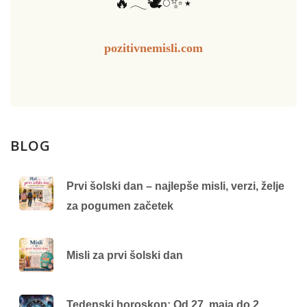
🔥𓂃🕊️𓏸✨⋆
pozitivnemisli.com
BLOG
Prvi šolski dan – najlepše misli, verzi, želje
za pogumen začetek
Misli za prvi šolski dan
Tedenski horoskop: Od 27. maja do 2.