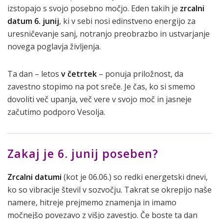
izstopajo s svojo posebno močjo. Eden takih je
zrcalni
datum 6. junij
, ki v sebi nosi edinstveno energijo za
uresničevanje sanj, notranjo preobrazbo in ustvarjanje
novega poglavja življenja.
Ta dan – letos
v četrtek
– ponuja priložnost, da
zavestno stopimo na pot sreče. Je čas, ko si smemo
dovoliti več upanja, več vere v svojo moč in jasneje
začutimo podporo Vesolja.
Zakaj je 6. junij poseben?
Zrcalni datumi
(kot je 06.06.) so redki energetski dnevi,
ko so vibracije števil v sozvočju. Takrat se okrepijo naše
namere, hitreje prejmemo znamenja in imamo
močnejšo povezavo z višjo zavestjo. Če boste ta dan