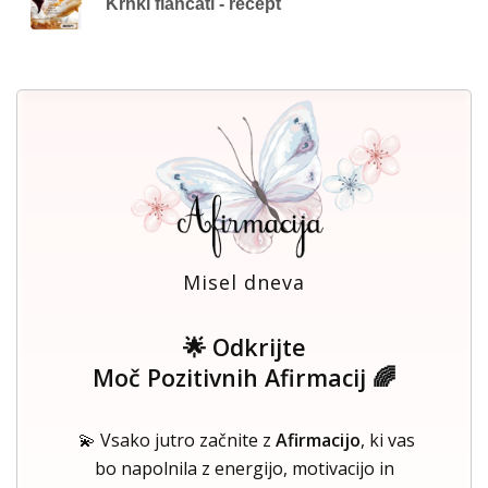
Krhki flancati - recept
Misel dneva
🌟 Odkrijte
Moč Pozitivnih Afirmacij 🌈
💫 Vsako jutro začnite z
Afirmacijo
, ki vas
bo napolnila z energijo, motivacijo in