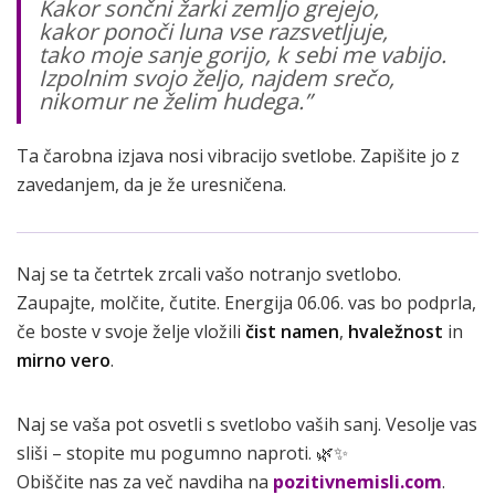
Kakor sončni žarki zemljo grejejo,
kakor ponoči luna vse razsvetljuje,
tako moje sanje gorijo, k sebi me vabijo.
Izpolnim svojo željo, najdem srečo,
nikomur ne želim hudega.”
Ta čarobna izjava nosi vibracijo svetlobe. Zapišite jo z
zavedanjem, da je že uresničena.
Naj se ta četrtek zrcali vašo notranjo svetlobo.
Zaupajte, molčite, čutite. Energija 06.06. vas bo podprla,
če boste v svoje želje vložili
čist namen
,
hvaležnost
in
mirno vero
.
Naj se vaša pot osvetli s svetlobo vaših sanj. Vesolje vas
sliši – stopite mu pogumno naproti. 🌿✨
Obiščite nas za več navdiha na
pozitivnemisli.com
.