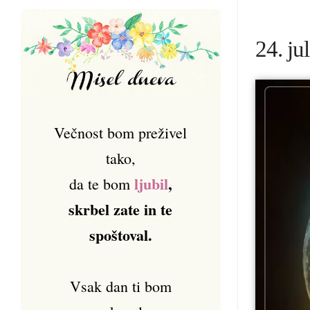
24. ju
Večnost bom preživel
tako,
ljubil
,
da te bom
skrbel zate in te
spoštoval.
Vsak dan ti bom