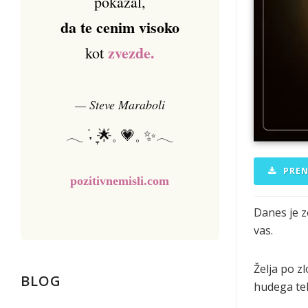
pokazal,
da te cenim visoko
zvezde.
kot
— Steve Maraboli
𓂃 ࣪˖ ִֶָ🌟𓈒 💗𓈒 ✨𓂃
PREN
pozitivnemisli.com
Danes je z
vas.
Želja po z
BLOG
hudega te