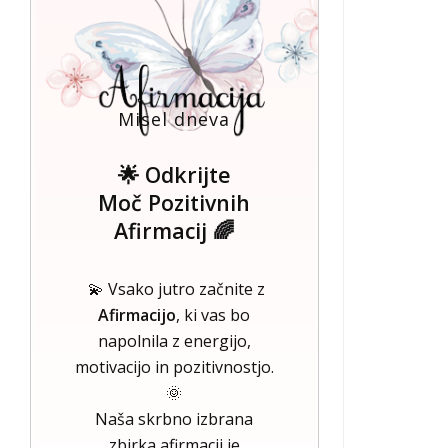
Misel dneva
🌟 Odkrijte
Moč Pozitivnih
Afirmacij 🌈
💫 Vsako jutro začnite z
Afirmacijo
, ki vas bo
napolnila z energijo,
motivacijo in pozitivnostjo.
🌞
Naša skrbno izbrana
zbirka afirmacij je