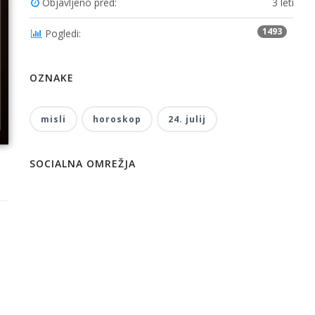
Objavljeno pred:
3 leti
1493
Pogledi:
OZNAKE
misli
horoskop
24. julij
SOCIALNA OMREŽJA