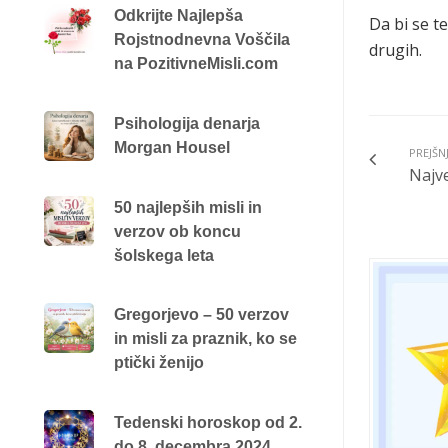
Odkrijte Najlepša
Da bi se t
Rojstnodnevna Voščila
drugih.
na PozitivneMisli.com
Psihologija denarja
Morgan Housel
PREJŠN
Najve
50 najlepših misli in
verzov ob koncu
šolskega leta
Gregorjevo – 50 verzov
in misli za praznik, ko se
ptički ženijo
Tedenski horoskop od 2.
do 8. decembra 2024