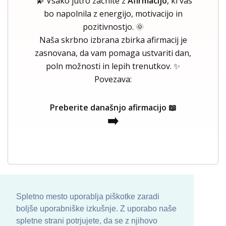
💫 Vsako jutro začnite z
Afirmacijo
, ki vas
bo napolnila z energijo, motivacijo in
pozitivnostjo. 🌞
Naša skrbno izbrana zbirka afirmacij je
zasnovana, da vam pomaga ustvariti dan,
poln možnosti in lepih trenutkov. ✨
Povezava:
Preberite današnjo afirmacijo 📖
➡️
Spletno mesto uporablja piškotke zaradi
boljše uporabniške izkušnje. Z uporabo naše
spletne strani potrjujete, da se z njihovo