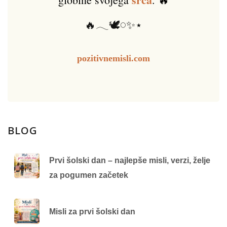
🔥𓂃🕊️𓏸✨⋆
pozitivnemisli.com
BLOG
Prvi šolski dan – najlepše misli, verzi, želje
za pogumen začetek
Misli za prvi šolski dan