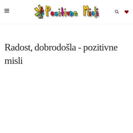
BRSKAJ
Radost, dobrodošla - pozitivne
SKUPINE
misli
MISLI
KOMPLETI