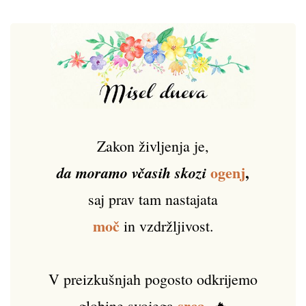
Zakon življenja je,
ogenj
,
da moramo včasih skozi
saj prav tam nastajata
moč
in vzdržljivost.
V preizkušnjah pogosto odkrijemo
srca
globine svojega
. 🔥