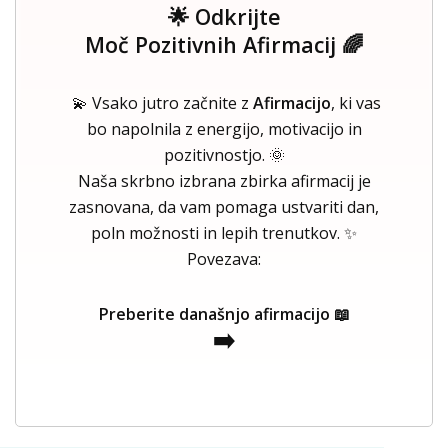
🌟 Odkrijte
Moč Pozitivnih Afirmacij 🌈
💫 Vsako jutro začnite z
Afirmacijo
, ki vas
bo napolnila z energijo, motivacijo in
pozitivnostjo. 🌞
Naša skrbno izbrana zbirka afirmacij je
zasnovana, da vam pomaga ustvariti dan,
poln možnosti in lepih trenutkov. ✨
Povezava:
Preberite današnjo afirmacijo 📖
➡️