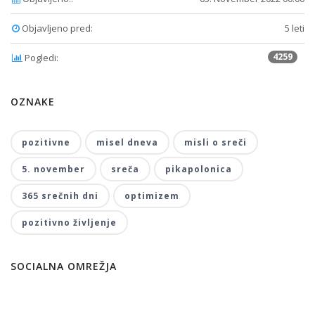
Objavljeno pred:
5 leti
4259
Pogledi:
OZNAKE
pozitivne
misel dneva
misli o sreči
5. november
sreča
pikapolonica
365 srečnih dni
optimizem
pozitivno življenje
SOCIALNA OMREŽJA