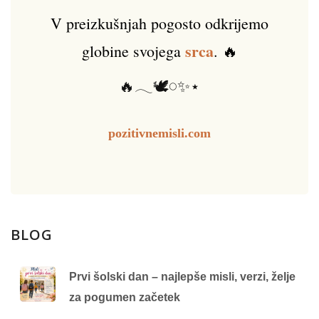
V preizkušnjah pogosto odkrijemo
srca
globine svojega
. 🔥
🔥𓂃🕊️𓏸✨⋆
pozitivnemisli.com
BLOG
Prvi šolski dan – najlepše misli, verzi, želje
za pogumen začetek