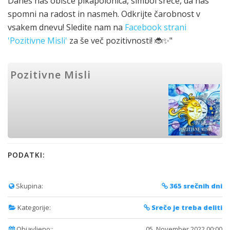
Danes nas obišče pikapolonica, simbol sreče, da nas
spomni na radost in nasmeh. Odkrijte čarobnost v
vsakem dnevu! Sledite nam na
Facebook strani
'Pozitivne Misli'
za še več pozitivnosti! 🐞✨"
Pozitivne Misli
PODATKI:
Skupina:
365 srečnih dni
Kategorije:
Srečo je treba deliti
Objavljeno::
05. November 2022 00:00