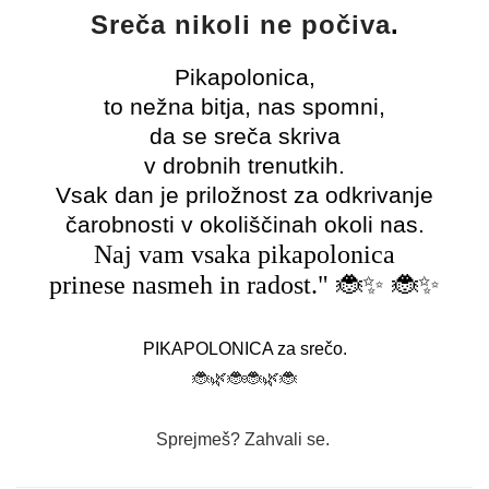
Sreča nikoli ne počiva
.
Pikapolonica,
to nežna bitja, nas spomni,
da se sreča skriva
v drobnih trenutkih.
Vsak dan je priložnost za odkrivanje
čarobnosti v okoliščinah okoli nas.
Naj vam vsaka pikapolonica
🐞✨ 🐞✨
prinese nasmeh in radost."
PIKAPOLONICA za srečo.
🐞🌿🐞🐞🌿🐞
Sprejmeš?
Zahvali se.