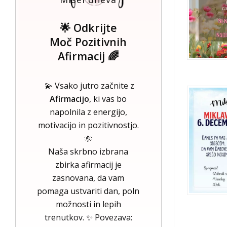
🌟 Odkrijte
Moč Pozitivnih
Afirmacij 🌈
💫 Vsako jutro začnite z
Afirmacijo
, ki vas bo
napolnila z energijo,
motivacijo in pozitivnostjo.
🌞
Naša skrbno izbrana
zbirka afirmacij je
zasnovana, da vam
pomaga ustvariti dan, poln
možnosti in lepih
trenutkov. ✨ Povezava: