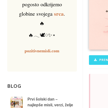
pogosto odkrijemo
srca
globine svojega
.
🔥
🔥𓂃🕊️𓏸✨⋆
pozitivnemisli.com
PREN
BLOG
Prvi šolski dan –
najlepše misli, verzi, želje