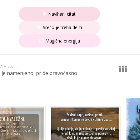
🌟
Navihani citati
💖
Srečo je treba deliti
🧚‍♀️
Magična energija
JA MISEL
i je namenjeno, pride pravočasno