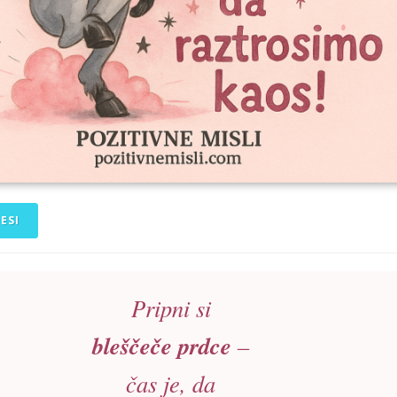
ESI
Pripni si
bleščeče prdce
–
čas je, da