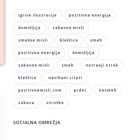
igrive ilustracije
pozitivna energija
domišljija
zabavne misli
smešne misli
bleščice
smeh
pozitivna energija
domišljija
zabavne misli
smeh
notranji otrok
bleščice
navihani citati
pozitivnemisli.com
prdec
nasmeh
zabava
otroške
SOCIALNA OMREŽJA