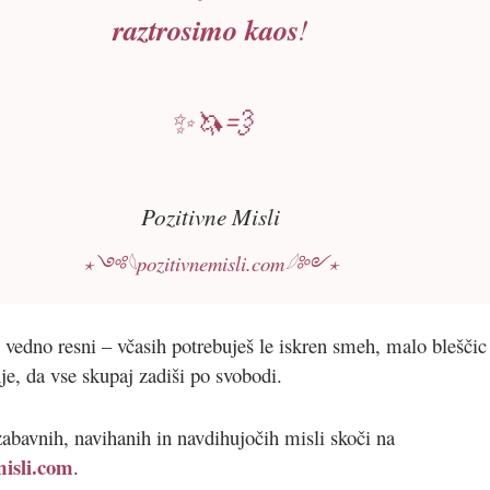
raztrosimo kaos
!
✨🦄💨
Pozitivne Misli
⋆༺𓆩
pozitivnemisli.com
𓆪༻⋆
 vedno resni – včasih potrebuješ le iskren smeh, malo bleščic
je, da vse skupaj zadiši po svobodi.
zabavnih, navihanih in navdihujočih misli skoči na
misli.com
.