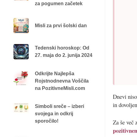
za pogumen začetek
Misli za prvi šolski dan
Tedenski horoskop: Od
27. maja do 2. junija 2024
Odkrijte Najlepša
Rojstnodnevna Voščila
na PozitivneMisli.com
Dnevi niso
in dovoljen
Simboli sreče – izberi
svojega in odkrij
sporočilo!
Za še več 
pozitivne