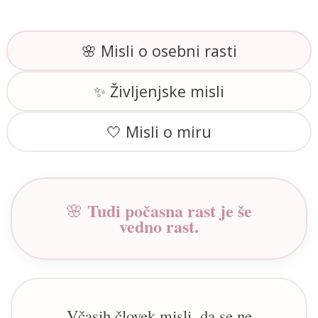
🌸 Misli o osebni rasti
✨ Življenjske misli
🤍 Misli o miru
Tudi počasna rast je še
🌸
vedno rast.
Včasih človek misli, da se ne