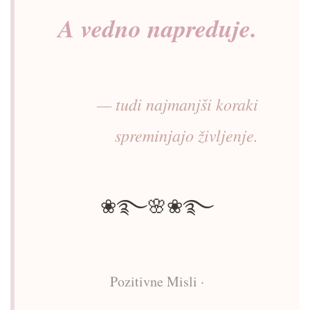
A vedno napreduje.
— tudi najmanjši koraki
spreminjajo življenje.
❀࿐🌸❀࿐
Pozitivne Misli ·