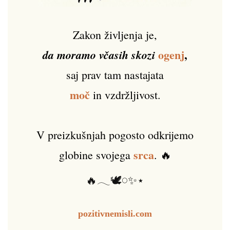
Zakon življenja je,
ogenj
,
da moramo včasih skozi
saj prav tam nastajata
moč
in vzdržljivost.
V preizkušnjah pogosto odkrijemo
srca
globine svojega
. 🔥
🔥𓂃🕊️𓏸✨⋆
pozitivnemisli.com