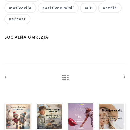
motivacija
pozitivne misli
mir
navdih
nežnost
SOCIALNA OMREŽJA