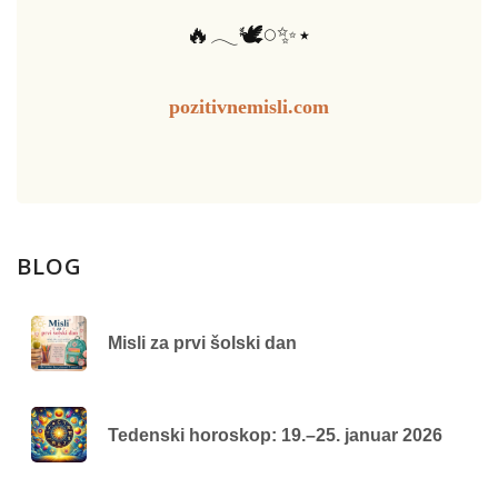
🔥𓂃🕊️𓏸✨⋆
pozitivnemisli.com
BLOG
Misli za prvi šolski dan
Tedenski horoskop: 19.–25. januar 2026