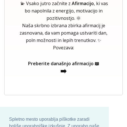
💫 Vsako jutro začnite z
Afirmacijo
, ki vas
bo napolnila z energijo, motivacijo in
pozitivnostjo. 🌞
Naša skrbno izbrana zbirka afirmacij je
zasnovana, da vam pomaga ustvariti dan,
poln možnosti in lepih trenutkov. ✨
Povezava:
Preberite današnjo afirmacijo 📖
➡️
Spletno mesto uporablja piškotke zaradi
boljše uporabniške izkušnje. Z uporabo naše