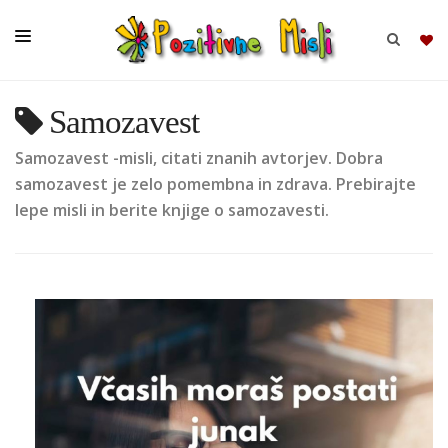
Samozavest
BRSKAJ
Samozavest -misli, citati znanih avtorjev. Dobra
SKUPINE
samozavest je zelo pomembna in zdrava. Prebirajte
lepe misli in berite knjige o samozavesti.
MISLI
KOMPLETI