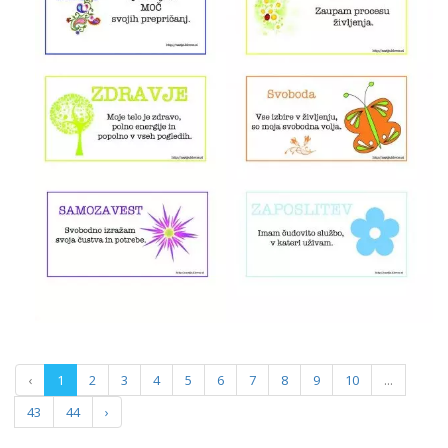
‹
1
2
3
4
5
6
7
8
9
10
...
43
44
›