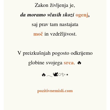
Zakon življenja je,
ogenj
,
da moramo včasih skozi
saj prav tam nastajata
moč
in vzdržljivost.
V preizkušnjah pogosto odkrijemo
srca
globine svojega
. 🔥
🔥𓂃🕊️𓏸✨⋆
pozitivnemisli.com