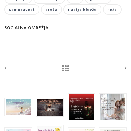
samozavest
sreča
nastja klevže
rože
SOCIALNA OMREŽJA