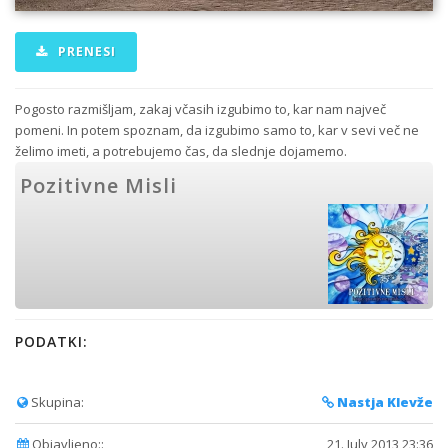
PRENESI
Pogosto razmišljam, zakaj včasih izgubimo to, kar nam največ
pomeni. In potem spoznam, da izgubimo samo to, kar v sevi več ne
želimo imeti, a potrebujemo čas, da slednje dojamemo.
Pozitivne Misli
PODATKI:
Skupina:
Nastja Klevže
Objavljeno::
21. July 2013 23:36