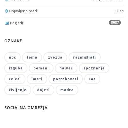
Objavljeno pred:
13 leti
8087
Pogledi:
OZNAKE
noč
tema
zvezda
razmišljati
izguba
pomeni
največ
spoznanje
želeti
imeti
potrebovati
čas
življenje
dojeti
modra
SOCIALNA OMREŽJA