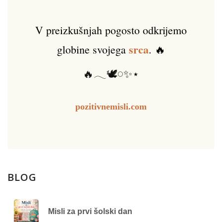
V preizkušnjah pogosto odkrijemo
srca
globine svojega
. 🔥
🔥𓂃🕊️𓏸✨⋆
pozitivnemisli.com
BLOG
Misli za prvi šolski dan