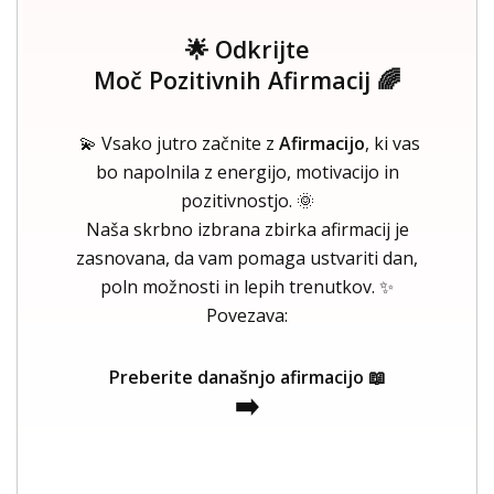
🌟 Odkrijte
Moč Pozitivnih Afirmacij 🌈
💫 Vsako jutro začnite z
Afirmacijo
, ki vas
bo napolnila z energijo, motivacijo in
pozitivnostjo. 🌞
Naša skrbno izbrana zbirka afirmacij je
zasnovana, da vam pomaga ustvariti dan,
poln možnosti in lepih trenutkov. ✨
Povezava:
Preberite današnjo afirmacijo 📖
➡️