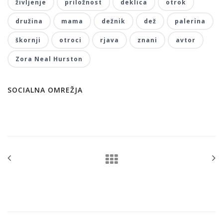
življenje
priložnost
deklica
otrok
družina
mama
dežnik
dež
palerina
škornji
otroci
rjava
znani
avtor
Zora Neal Hurston
SOCIALNA OMREŽJA