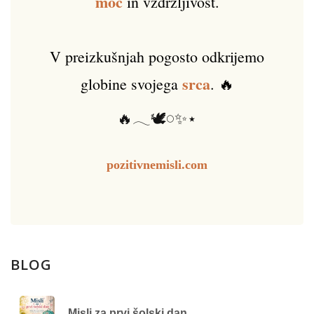
moč
in vzdržljivost.
V preizkušnjah pogosto odkrijemo
srca
globine svojega
. 🔥
🔥𓂃🕊️𓏸✨⋆
pozitivnemisli.com
BLOG
Misli za prvi šolski dan