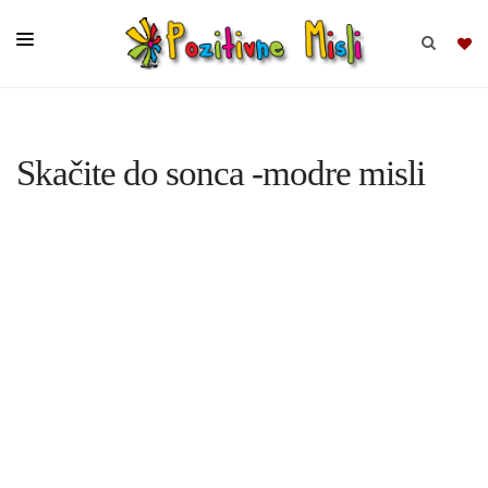
BRSKAJ
Skačite do sonca -modre misli
SKUPINE
MISLI
KOMPLETI