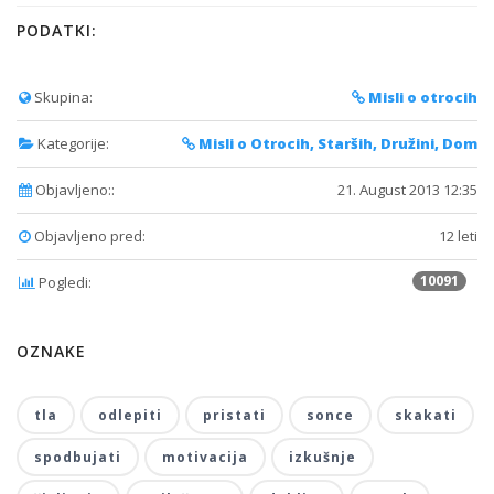
PODATKI:
Skupina:
Misli o otrocih
Kategorije:
Misli o Otrocih, Starših, Družini, Dom
Objavljeno::
21. August 2013 12:35
Objavljeno pred:
12 leti
10091
Pogledi:
OZNAKE
tla
odlepiti
pristati
sonce
skakati
spodbujati
motivacija
izkušnje