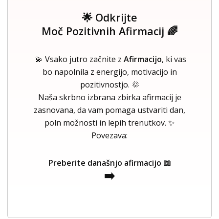
🌟 Odkrijte
Moč Pozitivnih Afirmacij 🌈
💫 Vsako jutro začnite z
Afirmacijo
, ki vas
bo napolnila z energijo, motivacijo in
pozitivnostjo. 🌞
Naša skrbno izbrana zbirka afirmacij je
zasnovana, da vam pomaga ustvariti dan,
poln možnosti in lepih trenutkov. ✨
Povezava:
Preberite današnjo afirmacijo 📖
➡️