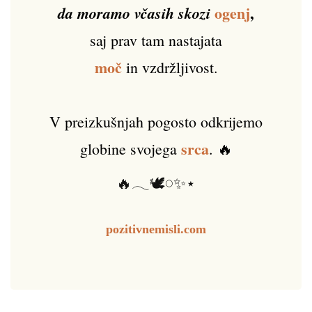
ogenj
,
da moramo včasih skozi
saj prav tam nastajata
moč
in vzdržljivost.
V preizkušnjah pogosto odkrijemo
srca
globine svojega
. 🔥
🔥𓂃🕊️𓏸✨⋆
pozitivnemisli.com