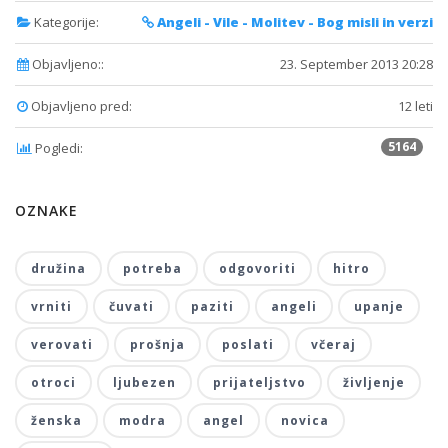
Kategorije:
Angeli - Vile - Molitev - Bog misli in verzi
Objavljeno::
23. September 2013 20:28
Objavljeno pred:
12 leti
5164
Pogledi:
OZNAKE
družina
potreba
odgovoriti
hitro
vrniti
čuvati
paziti
angeli
upanje
verovati
prošnja
poslati
včeraj
otroci
ljubezen
prijateljstvo
življenje
ženska
modra
angel
novica