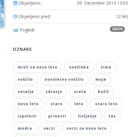
Objavljeno::
09. December 2013 13:03
Objavljeno pred:
12 leti
20076
Pogledi:
OZNAKE
misli za novo leto
snežinka
zima
voščilo
novoletno voščilo
moje
veselje
zdravje
sreča
božič
novo leto
staro
leto
staro leto
izpolniti
prinesti
življenje
čas
modra
verzi
verzi za novo leto