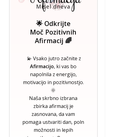
Misel dneva
🌟 Odkrijte
Moč Pozitivnih
Afirmacij 🌈
💫 Vsako jutro začnite z
Afirmacijo
, ki vas bo
napolnila z energijo,
motivacijo in pozitivnostjo.
🌞
Naša skrbno izbrana
zbirka afirmacij je
zasnovana, da vam
pomaga ustvariti dan, poln
možnosti in lepih