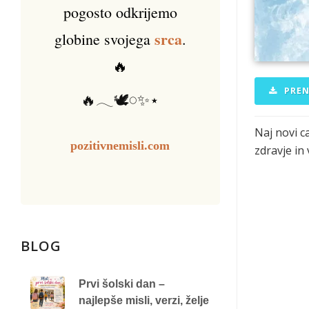
pogosto odkrijemo
srca
globine svojega
.
🔥
PREN
🔥𓂃🕊️𓏸✨⋆
Naj novi ca
pozitivnemisli.com
zdravje in
BLOG
Prvi šolski dan –
najlepše misli, verzi, želje