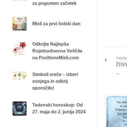
za pogumen začetek
Misli za prvi šolski dan
Odkrijte Najlepša
Rojstnodnevna Voščila
na PozitivneMisli.com
PREJŠN
ŽENS
....
Simboli sreče – izberi
svojega in odkrij
sporočilo!
Tedenski horoskop: Od
27. maja do 2. junija 2024