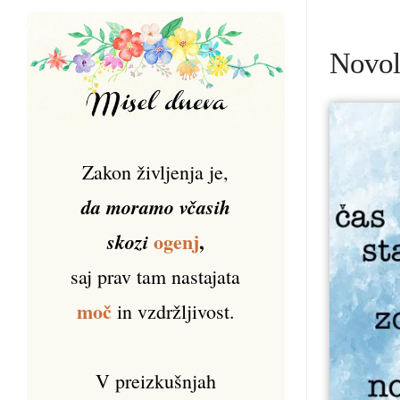
Novole
Zakon življenja je,
da moramo včasih
ogenj
,
skozi
saj prav tam nastajata
moč
in vzdržljivost.
V preizkušnjah