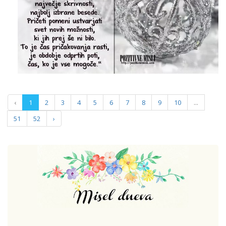
‹
1
2
3
4
5
6
7
8
9
10
...
51
52
›