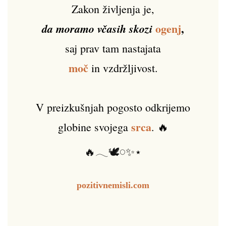
Zakon življenja je,
ogenj
,
da moramo včasih skozi
saj prav tam nastajata
moč
in vzdržljivost.
V preizkušnjah pogosto odkrijemo
srca
globine svojega
. 🔥
🔥𓂃🕊️𓏸✨⋆
pozitivnemisli.com