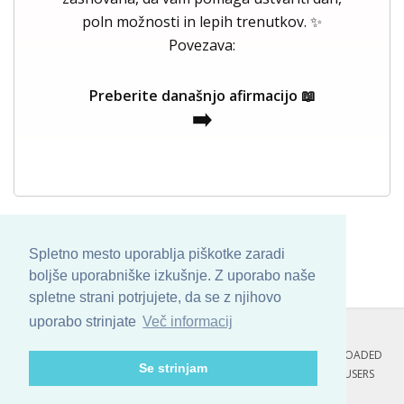
poln možnosti in lepih trenutkov. ✨
Povezava:
Preberite današnjo afirmacijo 📖
➡️
Spletno mesto uporablja piškotke zaradi
boljše uporabniške izkušnje. Z uporabo naše
spletne strani potrjujete, da se z njihovo
uporabo strinjate
Več informacij
COPYRIGHT © 2013 - 2026 BY
SKINBASE
. ALL ARTWORK ARE UPLOADED
Se strinjam
AND COPYRIGHTED TO ITS AUTHOR.
POZITIVNE MISLI : 122 USERS
ONLINE RIGHT NOW.