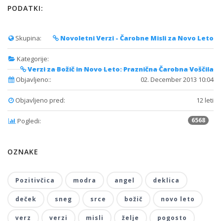
PODATKI:
Skupina:
Novoletni Verzi - Čarobne Misli za Novo Leto
Kategorije:
Verzi za Božič in Novo Leto: Praznična Čarobna Voščila
Objavljeno::
02. December 2013 10:04
Objavljeno pred:
12 leti
6568
Pogledi:
OZNAKE
Pozitivčica
modra
angel
deklica
deček
sneg
srce
božič
novo leto
verz
verzi
misli
želje
pogosto