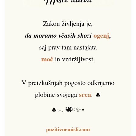
Zakon življenja je,
ogenj
,
da moramo včasih skozi
saj prav tam nastajata
moč
in vzdržljivost.
V preizkušnjah pogosto odkrijemo
srca
globine svojega
. 🔥
🔥𓂃🕊️𓏸✨⋆
pozitivnemisli.com