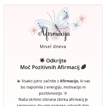
Misel dneva
🌟 Odkrijte
Moč Pozitivnih Afirmacij 🌈
💫 Vsako jutro začnite z
Afirmacijo
, ki vas
bo napolnila z energijo, motivacijo in
pozitivnostjo. 🌞
Naša skrbno izbrana zbirka afirmacij je
zasnovana, da vam pomaga ustvariti dan,