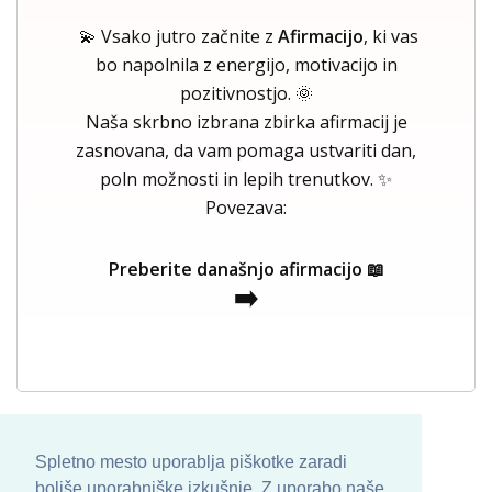
💫 Vsako jutro začnite z
Afirmacijo
, ki vas
bo napolnila z energijo, motivacijo in
pozitivnostjo. 🌞
Naša skrbno izbrana zbirka afirmacij je
zasnovana, da vam pomaga ustvariti dan,
poln možnosti in lepih trenutkov. ✨
Povezava:
Preberite današnjo afirmacijo 📖
➡️
Spletno mesto uporablja piškotke zaradi
boljše uporabniške izkušnje. Z uporabo naše