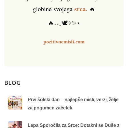
srca
globine svojega
. 🔥
🔥𓂃🕊️𓏸✨⋆
pozitivnemisli.com
BLOG
Prvi šolski dan – najlepše misli, verzi, želje
za pogumen začetek
Lepa Sporočila za Srce: Dotakni se Duše z