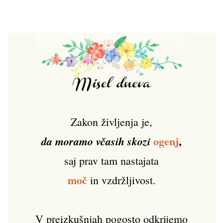
Zakon življenja je,
ogenj
,
da moramo včasih skozi
saj prav tam nastajata
moč
in vzdržljivost.
V preizkušnjah pogosto odkrijemo