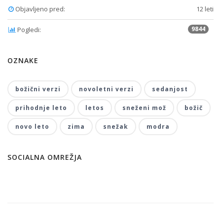
Objavljeno pred:
12 leti
9844
Pogledi:
OZNAKE
božični verzi
novoletni verzi
sedanjost
prihodnje leto
letos
sneženi mož
božič
novo leto
zima
snežak
modra
SOCIALNA OMREŽJA