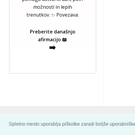
možnosti in lepih
trenutkov. ✨ Povezava:
Preberite današnjo
afirmacijo 📖
➡️
COPYRIGHT © 2013 - 2026 BY
SKINBASE
Spletno mesto uporablja piškotke zaradi boljše uporabniške 