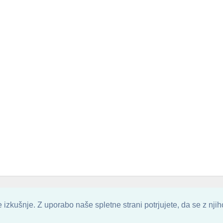
. ALL ARTWORK ARE UPLOADED AND COPYRIGHTED TO ITS AUTHOR.
POZITIVN
izkušnje. Z uporabo naše spletne strani potrjujete, da se z nji