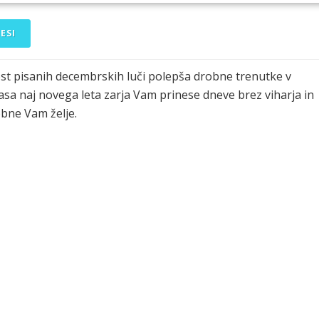
ESI
ost pisanih decembrskih luči polepša drobne trenutke v
sa naj novega leta zarja Vam prinese dneve brez viharja in
obne Vam želje.