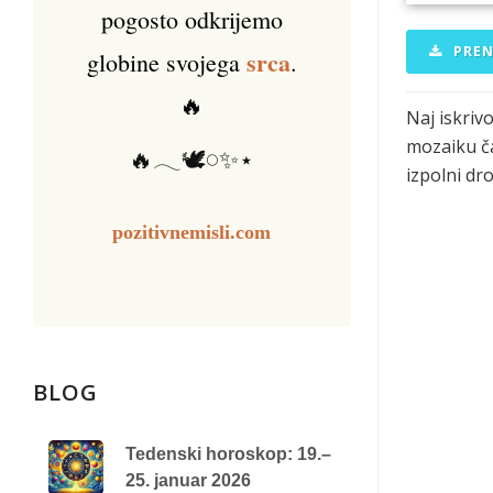
pogosto odkrijemo
PREN
srca
globine svojega
.
🔥
Naj iskriv
mozaiku ča
🔥𓂃🕊️𓏸✨⋆
izpolni dr
pozitivnemisli.com
BLOG
Tedenski horoskop: 19.–
25. januar 2026