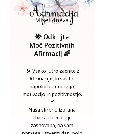
Misel dneva
🌟 Odkrijte
Moč Pozitivnih
Afirmacij 🌈
💫 Vsako jutro začnite z
Afirmacijo
, ki vas bo
napolnila z energijo,
motivacijo in pozitivnostjo.
🌞
Naša skrbno izbrana
zbirka afirmacij je
zasnovana, da vam
pomaga ustvariti dan, poln