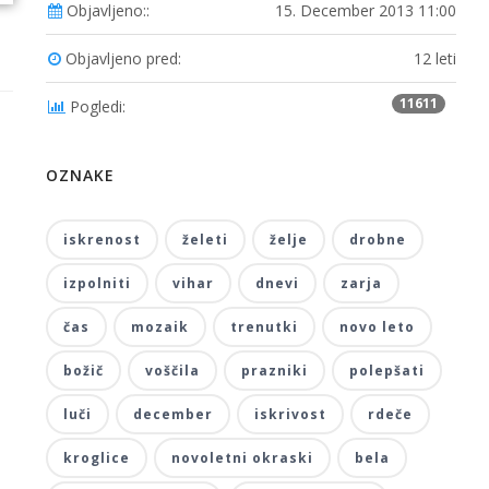
Objavljeno::
15. December 2013 11:00
Objavljeno pred:
12 leti
11611
Pogledi:
OZNAKE
iskrenost
želeti
želje
drobne
izpolniti
vihar
dnevi
zarja
čas
mozaik
trenutki
novo leto
božič
voščila
prazniki
polepšati
luči
december
iskrivost
rdeče
kroglice
novoletni okraski
bela