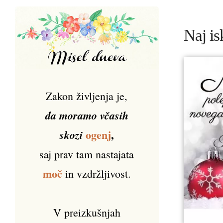
Naj is
Zakon življenja je,
da moramo včasih
ogenj
,
skozi
saj prav tam nastajata
moč
in vzdržljivost.
V preizkušnjah