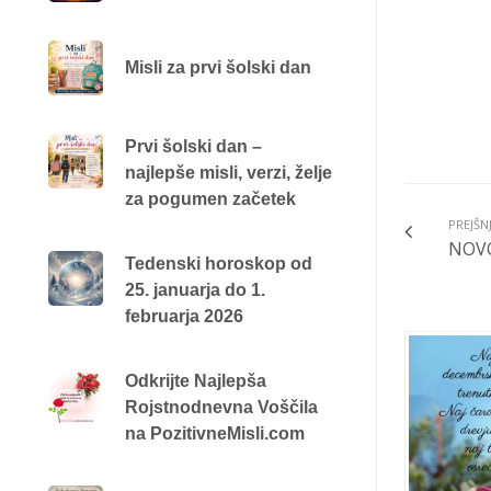
Misli za prvi šolski dan
Prvi šolski dan –
najlepše misli, verzi, želje
za pogumen začetek
PREJŠN
NOVO 
Tedenski horoskop od
25. januarja do 1.
februarja 2026
Odkrijte Najlepša
Rojstnodnevna Voščila
na PozitivneMisli.com