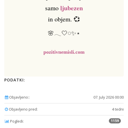
ljubezen
samo
in objem. 💞
🌸𓂃🤍𓏸✨⋆
pozitivnemisli.com
PODATKI:
Objavljeno::
07. July 2026 00:00
Objavljeno pred:
4 tedni
1159
Pogledi: