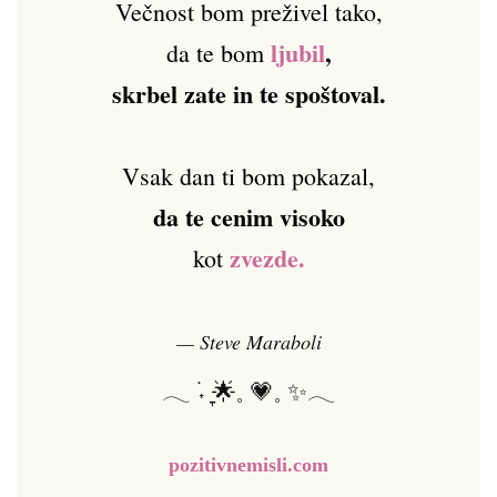
Večnost bom preživel tako,
ljubil
,
da te bom
skrbel zate in te spoštoval.
Vsak dan ti bom pokazal,
da te cenim visoko
zvezde.
kot
— Steve Maraboli
𓂃 ࣪˖ ִֶָ🌟𓈒 💗𓈒 ✨𓂃
pozitivnemisli.com