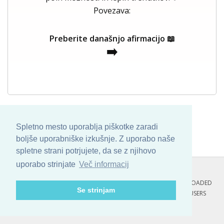
Povezava:
Preberite današnjo afirmacijo 📖
➡️
Spletno mesto uporablja piškotke zaradi
boljše uporabniške izkušnje. Z uporabo naše
spletne strani potrjujete, da se z njihovo
uporabo strinjate
Več informacij
COPYRIGHT © 2013 - 2026 BY
SKINBASE
. ALL ARTWORK ARE UPLOADED
Se strinjam
AND COPYRIGHTED TO ITS AUTHOR.
POZITIVNE MISLI : 79 USERS
ONLINE RIGHT NOW.