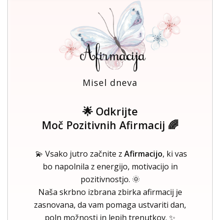
Misel dneva
🌟 Odkrijte
Moč Pozitivnih Afirmacij 🌈
💫 Vsako jutro začnite z
Afirmacijo
, ki vas
bo napolnila z energijo, motivacijo in
pozitivnostjo. 🌞
Naša skrbno izbrana zbirka afirmacij je
zasnovana, da vam pomaga ustvariti dan,
poln možnosti in lepih trenutkov. ✨