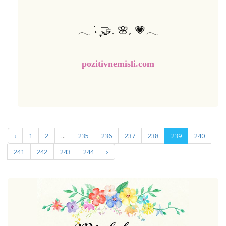
𓂃 ࣪˖ ִֶָ🤝𓈒 🌸𓈒 💗𓂃
pozitivnemisli.com
‹
1
2
...
235
236
237
238
239
240
241
242
243
244
›