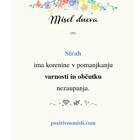
〰
Strah
ima korenine v pomanjkanju
varnosti in občutku
nezaupanja.
𓂃 ࣪˖ ִֶָ🩵𓈒 🌿𓈒 ✨𓂃
pozitivnemisli.com