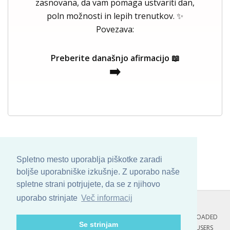
zasnovana, da vam pomaga ustvariti dan,
poln možnosti in lepih trenutkov. ✨
Povezava:
Preberite današnjo afirmacijo 📖
➡️
Spletno mesto uporablja piškotke zaradi
boljše uporabniške izkušnje. Z uporabo naše
spletne strani potrjujete, da se z njihovo
uporabo strinjate
Več informacij
COPYRIGHT © 2013 - 2026 BY
SKINBASE
. ALL ARTWORK ARE UPLOADED
Se strinjam
AND COPYRIGHTED TO ITS AUTHOR.
POZITIVNE MISLI : 117 USERS