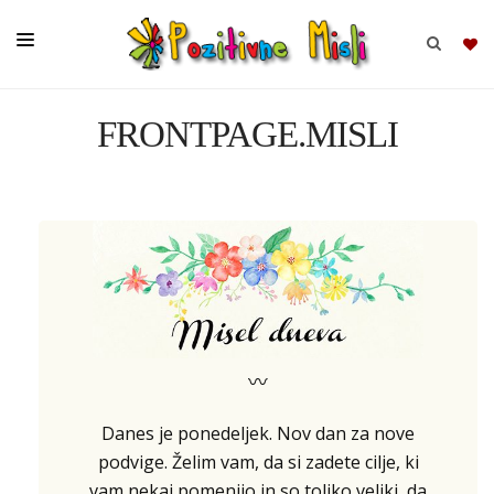
FRONTPAGE.MISLI
BRSKAJ
SKUPINE
MISLI
KOMPLETI
〰
Danes je ponedeljek. Nov dan za nove
podvige. Želim vam, da si zadete cilje, ki
vam nekaj pomenijo in so toliko veliki, da