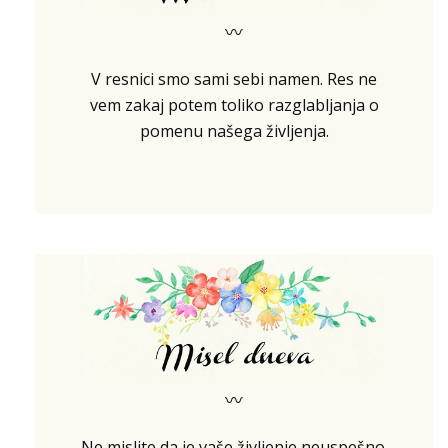
〰
V resnici smo sami sebi namen. Res ne
vem zakaj potem toliko razglabljanja o
pomenu našega življenja.
〰
Ne mislite da je vaše življenje neuspešno.