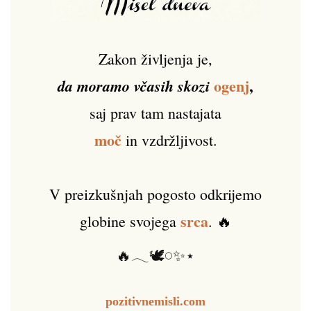
Zakon življenja je,
ogenj
,
da moramo včasih skozi
saj prav tam nastajata
moč
in vzdržljivost.
V preizkušnjah pogosto odkrijemo
srca
globine svojega
. 🔥
🔥𓂃🕊️𓏸✨⋆
pozitivnemisli.com