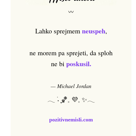
〰
neuspeh
Lahko sprejmem
,
ne morem pa sprejeti, da sploh
poskusil.
ne bi
— Michael Jordan
𓂃 ࣪˖ ִֶָ🏀𓈒 💜𓈒 ✨𓂃
pozitivnemisli.com