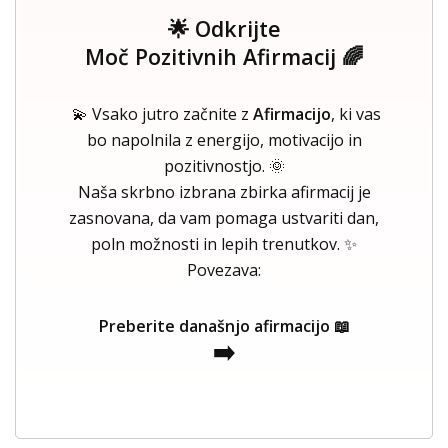
🌟 Odkrijte
Moč Pozitivnih Afirmacij 🌈
💫 Vsako jutro začnite z
Afirmacijo
, ki vas
bo napolnila z energijo, motivacijo in
pozitivnostjo. 🌞
Naša skrbno izbrana zbirka afirmacij je
zasnovana, da vam pomaga ustvariti dan,
poln možnosti in lepih trenutkov. ✨
Povezava:
Preberite današnjo afirmacijo 📖
➡️