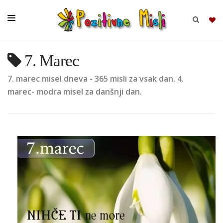
7. Marec
BRSKAJ
7. marec misel dneva - 365 misli za vsak dan. 4.
SKUPINE
marec- modra misel za danšnji dan.
MISLI
KOMPLETI