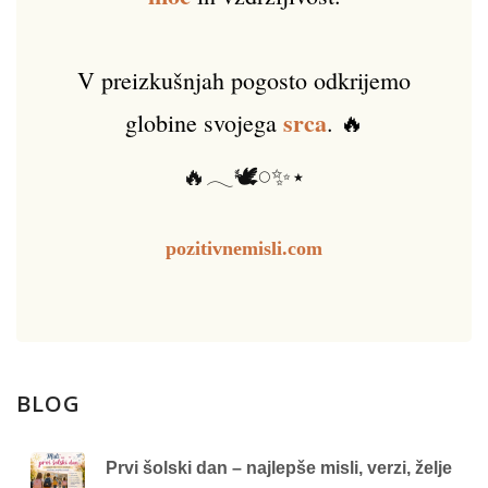
V preizkušnjah pogosto odkrijemo
srca
globine svojega
. 🔥
🔥𓂃🕊️𓏸✨⋆
pozitivnemisli.com
BLOG
Prvi šolski dan – najlepše misli, verzi, želje