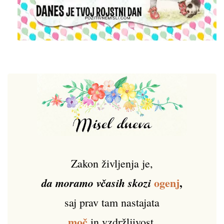
Zakon življenja je,
ogenj
,
da moramo včasih skozi
saj prav tam nastajata
moč
in vzdržljivost.