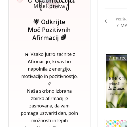
Misel dneva
PREJŠN
🌟 Odkrijte
7. MA
Moč Pozitivnih
Afirmacij 🌈
💫 Vsako jutro začnite z
Afirmacijo
, ki vas bo
napolnila z energijo,
motivacijo in pozitivnostjo.
🌞
Naša skrbno izbrana
zbirka afirmacij je
zasnovana, da vam
pomaga ustvariti dan, poln
možnosti in lepih