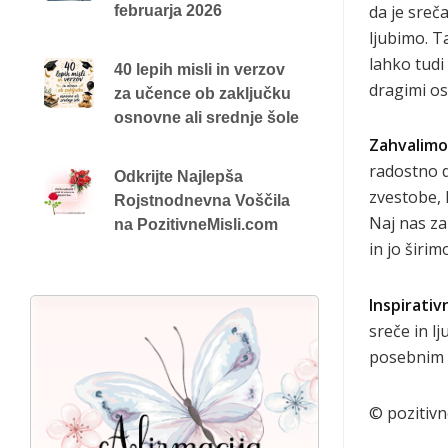
da je sreč
februarja 2026
ljubimo. T
lahko tudi
40 lepih misli in verzov
dragimi o
za učence ob zaključku
osnovne ali srednje šole
Zahvalimo
radostno 
Odkrijte Najlepša
zvestobe, 
Rojstnodnevna Voščila
Naj nas za
na PozitivneMisli.com
in jo širim
Inspirativ
sreče in lj
posebnim i
© pozitivn