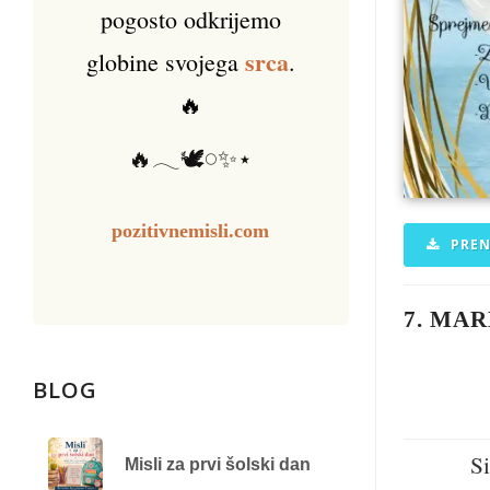
pogosto odkrijemo
srca
globine svojega
.
🔥
🔥𓂃🕊️𓏸✨⋆
pozitivnemisli.com
PREN
7. MA
BLOG
Si
Misli za prvi šolski dan