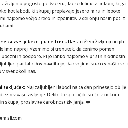
a v življenju pogosto podvojena, ko jo delimo z nekom, ki ga
ako kot labodi, ki skupaj preplavajo jezero miru in lepote,
 mi najdemo večjo srečo in izpolnitev v deljenju naših poti z
sebami.
 se za vse ljubezni polne trenutke
v našem življenju in jih
delimo naprej. Vzemimo si trenutek, da cenimo pomen
ljubezni in podpore, ki jo lahko najdemo v pristnih odnosih.
ljubljen par labodov navdihuje, da dvojimo srečo v naših src
o v svet okoli nas.
ni zaključek:
Naj zaljubljeni labodi na ta dan prinesejo obilje
ubezni v vaše življenje. Delite to sporočilo sreče z nekom
n skupaj proslavite čarobnost življenja. ❤️
emisli.com