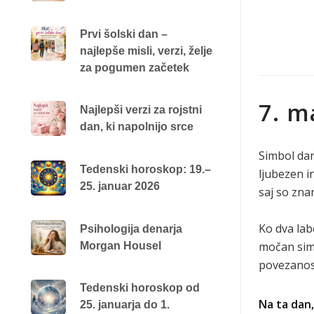
Prvi šolski dan –
najlepše misli, verzi, želje
za pogumen začetek
7. m
Najlepši verzi za rojstni
dan, ki napolnijo srce
Simbol dan
Tedenski horoskop: 19.–
ljubezen i
25. januar 2026
saj so zna
Ko dva labo
Psihologija denarja
močan simb
Morgan Housel
povezanost
Tedenski horoskop od
Na ta dan,
25. januarja do 1.