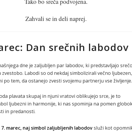
Tako bo sreča podvojena.
Zahvali se in deli naprej.
arec: Dan srečnih labodov
ašnjega dne je zaljubljen par labodov, ki predstavljajo srečo
n zvestobo. Labodi so od nekdaj simbolizirali večno ljubezen,
ni po tem, da ostanejo zvesti svojemu partnerju vse življenje.
da plavata skupaj in njuni vratovi oblikujejo srce, je to
ol ljubezni in harmonije, ki nas spominja na pomen globo
i in predanosti.
 7. marec, naj simbol zaljubljenih labodov
služi kot opomnik