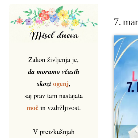
7. mar
Zakon življenja je,
da moramo včasih
ogenj
,
skozi
saj prav tam nastajata
moč
in vzdržljivost.
V preizkušnjah