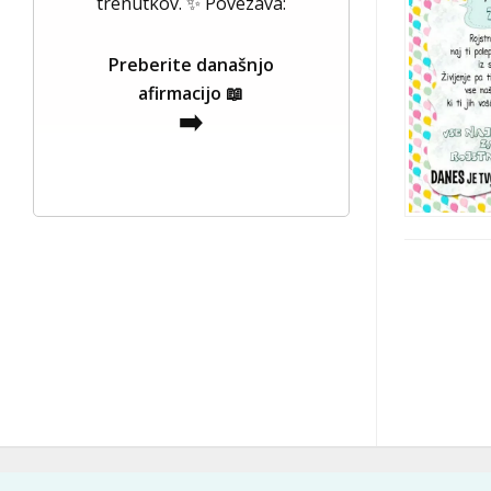
trenutkov. ✨ Povezava:
Preberite današnjo
afirmacijo 📖
➡️