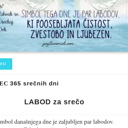
ESI
REC
365 srečnih dni
LABOD za srečo
mbol današnjega dne je zaljubljen par labodov.