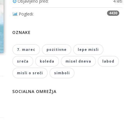
Objavljeno pred:
4 leti
4430
Pogledi:
OZNAKE
7. marec
pozitivne
lepe misli
sreča
koleda
misel dneva
labod
misli o sreči
simboli
SOCIALNA OMREŽJA