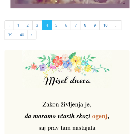
‹
1
2
3
4
5
6
7
8
9
10
...
39
40
›
Zakon življenja je,
ogenj
,
da moramo včasih skozi
saj prav tam nastajata