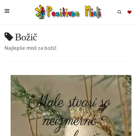
Božič
BRSKAJ
Najlepše misli za božič.
SKUPINE
MISLI
KOMPLETI