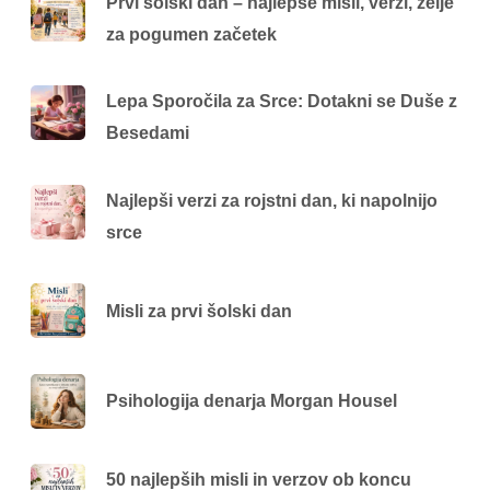
Prvi šolski dan – najlepše misli, verzi, želje
za pogumen začetek
Lepa Sporočila za Srce: Dotakni se Duše z
Besedami
Najlepši verzi za rojstni dan, ki napolnijo
srce
Misli za prvi šolski dan
Psihologija denarja Morgan Housel
50 najlepših misli in verzov ob koncu