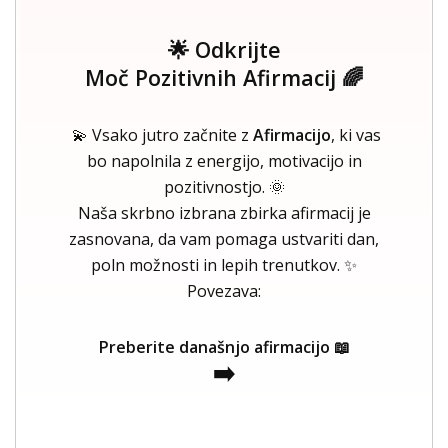
🌟 Odkrijte
Moč Pozitivnih Afirmacij 🌈
💫 Vsako jutro začnite z
Afirmacijo
, ki vas
bo napolnila z energijo, motivacijo in
pozitivnostjo. 🌞
Naša skrbno izbrana zbirka afirmacij je
zasnovana, da vam pomaga ustvariti dan,
poln možnosti in lepih trenutkov. ✨
Povezava:
Preberite današnjo afirmacijo 📖
➡️