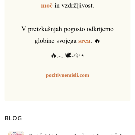
moč
in vzdržljivost.
V preizkušnjah pogosto odkrijemo
srca
globine svojega
. 🔥
🔥𓂃🕊️𓏸✨⋆
pozitivnemisli.com
BLOG