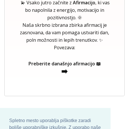
💫 Vsako jutro začnite z
Afirmacijo
, ki vas
bo napolnila z energijo, motivacijo in
pozitivnostjo. 🌞
Naša skrbno izbrana zbirka afirmacij je
zasnovana, da vam pomaga ustvariti dan,
poln možnosti in lepih trenutkov. ✨
Povezava:
Preberite današnjo afirmacijo 📖
➡️
Spletno mesto uporablja piškotke zaradi
boljše uporabniške izkušnje. Z uporabo naše