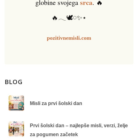
srca
globine svojega
. 🔥
🔥𓂃🕊️𓏸✨⋆
pozitivnemisli.com
BLOG
Misli za prvi šolski dan
Prvi šolski dan – najlepše misli, verzi, želje
za pogumen začetek