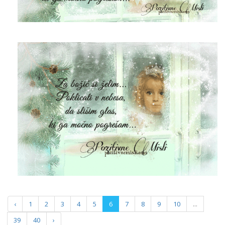
‹
1
2
3
4
5
6
7
8
9
10
...
39
40
›