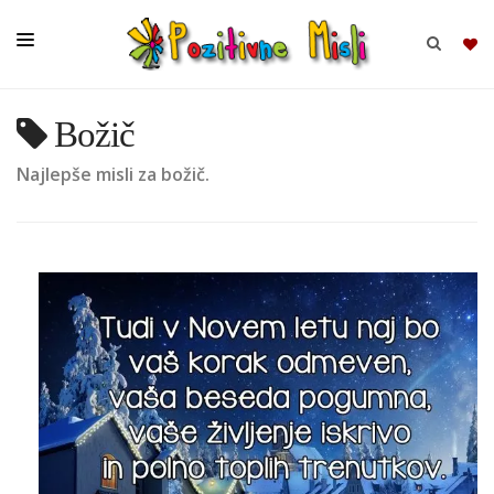
Božič
BRSKAJ
Najlepše misli za božič.
SKUPINE
MISLI
KOMPLETI