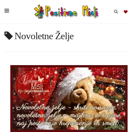
Novoletne Želje
BRSKAJ
SKUPINE
MISLI
KOMPLETI