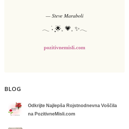
— Steve Maraboli
𓂃 ࣪˖ ִֶָ🌟𓈒 💗𓈒 ✨𓂃
pozitivnemisli.com
BLOG
Odkrijte Najlepša Rojstnodnevna Voščila
na PozitivneMisli.com