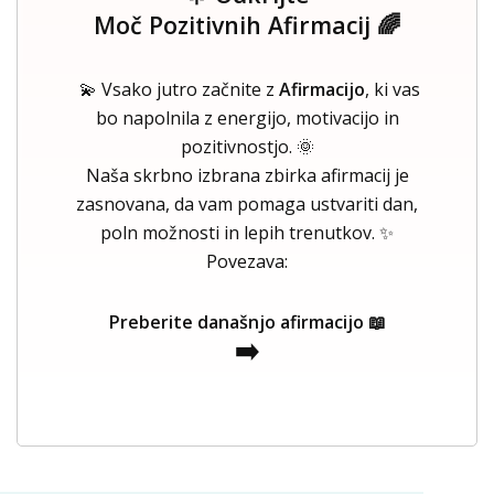
Moč Pozitivnih Afirmacij 🌈
💫 Vsako jutro začnite z
Afirmacijo
, ki vas
bo napolnila z energijo, motivacijo in
pozitivnostjo. 🌞
Naša skrbno izbrana zbirka afirmacij je
zasnovana, da vam pomaga ustvariti dan,
poln možnosti in lepih trenutkov. ✨
Povezava:
Preberite današnjo afirmacijo 📖
➡️