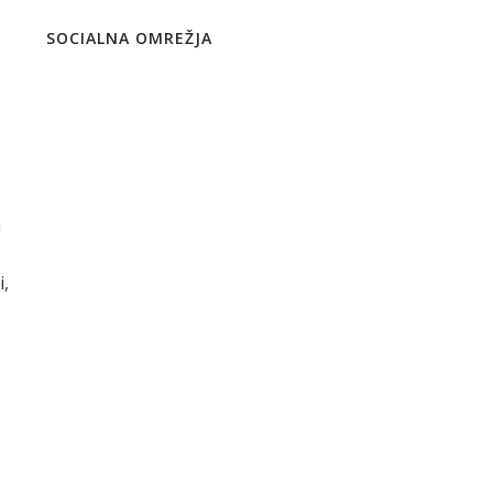
SOCIALNA OMREŽJA
h
i,