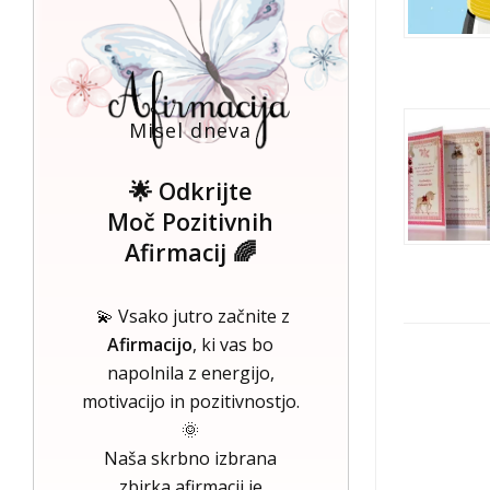
Misel dneva
🌟 Odkrijte
Moč Pozitivnih
Afirmacij 🌈
💫 Vsako jutro začnite z
Afirmacijo
, ki vas bo
napolnila z energijo,
motivacijo in pozitivnostjo.
🌞
Naša skrbno izbrana
zbirka afirmacij je