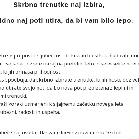
Skrbno trenutke naj izbira,
idno naj poti utira, da bi vam bilo lepo.
tu se prepustite ljubeči usodi, ki vam bo stkala čudovite dni.
 ko se lahko ozrete nazaj na preteklo leto in se veselite novi
, ki jih prinaša prihodnost.
as spodbuja, da skrbno izbirate trenutke, ki jih boste doživel
no utirate svojo pot, da bo nova pot prepletena z lepimi in
i trenutki.
aši koraki usmerjeni k sijajnemu začetku novega leta,
ubezni, radosti in uspeha.
ubeče naj usoda stke vam dneve v novem letu. Skrbno