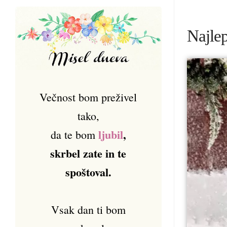
Najlep
Večnost bom preživel
tako,
ljubil
,
da te bom
skrbel zate in te
spoštoval.
Vsak dan ti bom