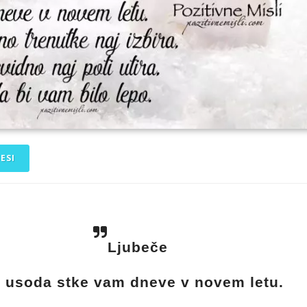
ESI

Ljubeče
j usoda stke vam dneve v novem letu.