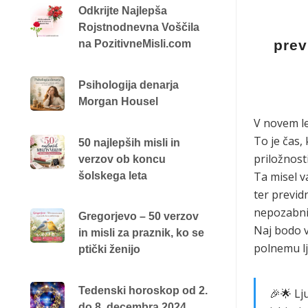
Odkrijte Najlepša
Rojstnodnevna Voščila
prev
na PozitivneMisli.com
Psihologija denarja
Morgan Housel
V novem le
To je čas,
50 najlepših misli in
priložnosti
verzov ob koncu
Ta misel v
šolskega leta
ter previd
nepozabnim
Gregorjevo – 50 verzov
Naj bodo v
in misli za praznik, ko se
polnemu lj
ptički ženijo
Tedenski horoskop od 2.
🎉🌟 Lj
do 8. decembra 2024