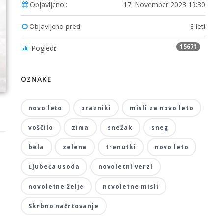
Objavljeno::
17. November 2023 19:30
Objavljeno pred:
8 leti
15671
Pogledi:
OZNAKE
novo leto
prazniki
misli za novo leto
voščilo
zima
snežak
sneg
bela
zelena
trenutki
novo leto
Ljubeča usoda
novoletni verzi
novoletne želje
novoletne misli
Skrbno načrtovanje