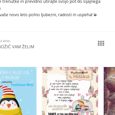
te trenutke in previdno utirajte svojo pot do sijajnega
.
vaše novo leto polno ljubezni, radosti in uspeha! 💫
JA MISEL
OŽIČ VAM ŽELIM