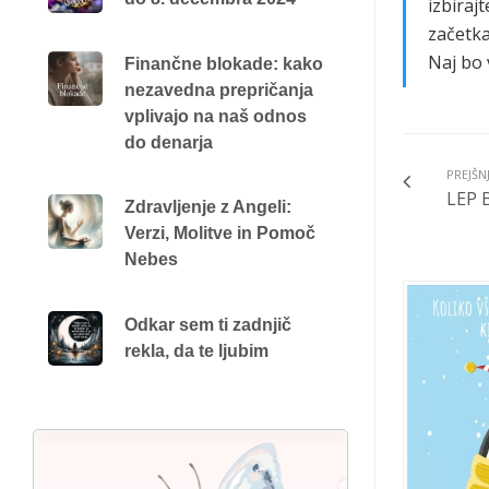
izbiraj
začetka
Naj bo 
Finančne blokade: kako
nezavedna prepričanja
vplivajo na naš odnos
do denarja
PREJŠN
LEP B
Zdravljenje z Angeli:
Verzi, Molitve in Pomoč
Nebes
Odkar sem ti zadnjič
rekla, da te ljubim