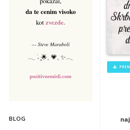
pokazal,
da te cenim visoko
zvezde.
kot
— Steve Maraboli
𓂃 ࣪˖ ִֶָ🌟𓈒 💗𓈒 ✨𓂃
PREN
pozitivnemisli.com
BLOG
na