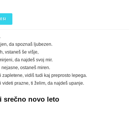
ESI
.
ljen, da spoznaš ljubezen.
eh, vstaneš še višje,
irjeni, da najdeš svoj mir.
i nejasne, ostaneš miren.
i zapletene, vidiš tudi kaj preprosto lepega.
i videti prazne, ti želim, da najdeš upanje.
ti srečno novo leto