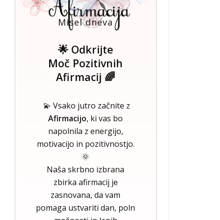
Misel dneva
🌟 Odkrijte
Moč Pozitivnih
Afirmacij 🌈
💫 Vsako jutro začnite z
Afirmacijo
, ki vas bo
napolnila z energijo,
motivacijo in pozitivnostjo.
🌞
Naša skrbno izbrana
zbirka afirmacij je
zasnovana, da vam
pomaga ustvariti dan, poln