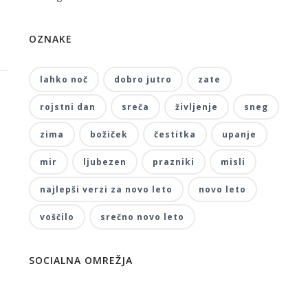
OZNAKE
lahko noč
dobro jutro
zate
rojstni dan
sreča
življenje
sneg
zima
božiček
čestitka
upanje
mir
ljubezen
prazniki
misli
najlepši verzi za novo leto
novo leto
voščilo
srečno novo leto
SOCIALNA OMREŽJA