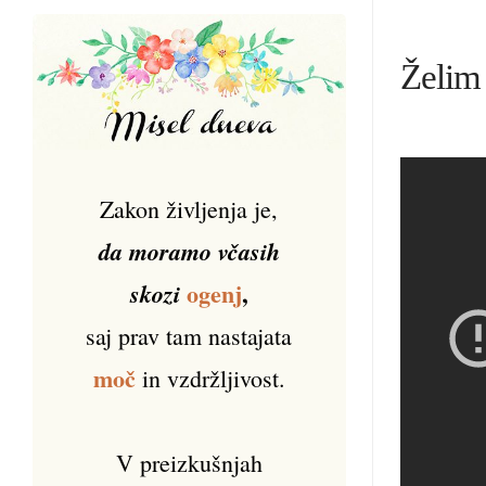
Želi
Zakon življenja je,
da moramo včasih
ogenj
,
skozi
saj prav tam nastajata
moč
in vzdržljivost.
V preizkušnjah