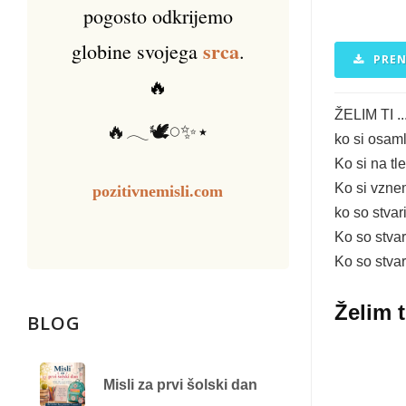
pogosto odkrijemo
srca
globine svojega
.
PREN
🔥
ŽELIM TI ..
🔥𓂃🕊️𓏸✨⋆
ko si osam
Ko si na tl
Ko si vznem
pozitivnemisli.com
ko so stvar
Ko so stvar
Ko so stvar
Želim 
BLOG
Misli za prvi šolski dan