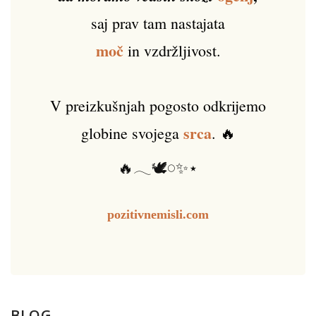
saj prav tam nastajata
moč
in vzdržljivost.
V preizkušnjah pogosto odkrijemo
srca
globine svojega
. 🔥
🔥𓂃🕊️𓏸✨⋆
pozitivnemisli.com
BLOG