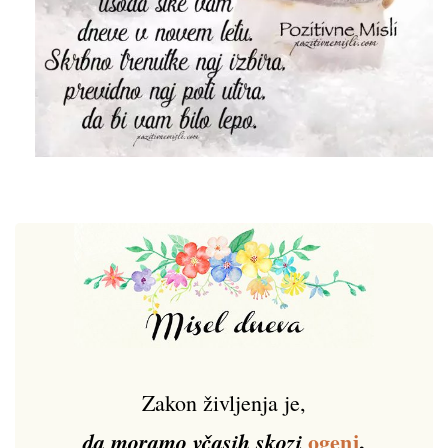
Zakon življenja je,
ogenj
,
da moramo včasih skozi