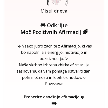
Misel dneva
🌟 Odkrijte
Moč Pozitivnih Afirmacij 🌈
💫 Vsako jutro začnite z
Afirmacijo
, ki vas
bo napolnila z energijo, motivacijo in
pozitivnostjo. 🌞
Naša skrbno izbrana zbirka afirmacij je
zasnovana, da vam pomaga ustvariti dan,
poln možnosti in lepih trenutkov. ✨
Povezava:
Preberite današnjo afirmacijo 📖
➡️