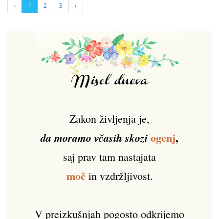
‹
1
2
3
›
Zakon življenja je,
ogenj
,
da moramo včasih skozi
saj prav tam nastajata
moč
in vzdržljivost.
V preizkušnjah pogosto odkrijemo