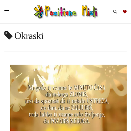
Okraski
BRSKAJ
SKUPINE
MISLI
KOMPLETI