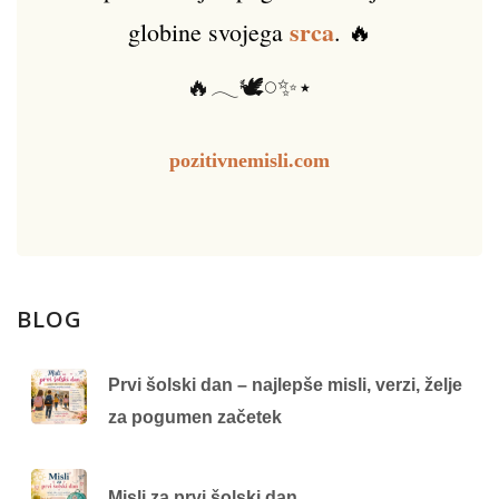
srca
globine svojega
. 🔥
🔥𓂃🕊️𓏸✨⋆
pozitivnemisli.com
BLOG
Prvi šolski dan – najlepše misli, verzi, želje
za pogumen začetek
Misli za prvi šolski dan