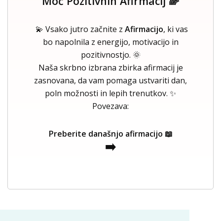
Moč Pozitivnih Afirmacij 🌈
💫 Vsako jutro začnite z
Afirmacijo
, ki vas
bo napolnila z energijo, motivacijo in
pozitivnostjo. 🌞
Naša skrbno izbrana zbirka afirmacij je
zasnovana, da vam pomaga ustvariti dan,
poln možnosti in lepih trenutkov. ✨
Povezava:
Preberite današnjo afirmacijo 📖
➡️