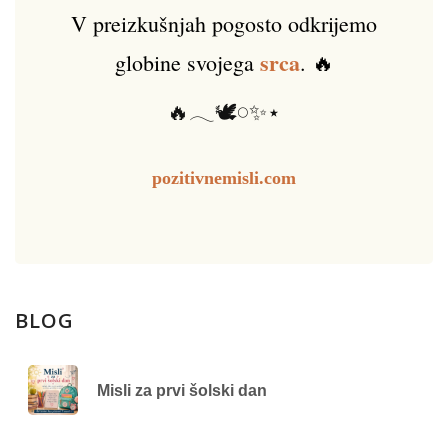
V preizkušnjah pogosto odkrijemo
srca
globine svojega
. 🔥
🔥𓂃🕊️𓏸✨⋆
pozitivnemisli.com
BLOG
Misli za prvi šolski dan