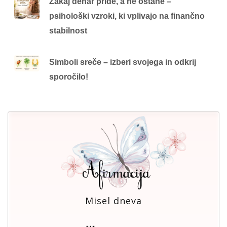
Zakaj denar pride, a ne ostane –
psihološki vzroki, ki vplivajo na finančno
stabilnost
Simboli sreče – izberi svojega in odkrij
sporočilo!
Misel dneva