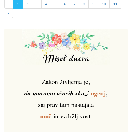
‹
1
2
3
4
5
6
7
8
9
10
11
›
Zakon življenja je,
ogenj
,
da moramo včasih skozi
saj prav tam nastajata
moč
in vzdržljivost.