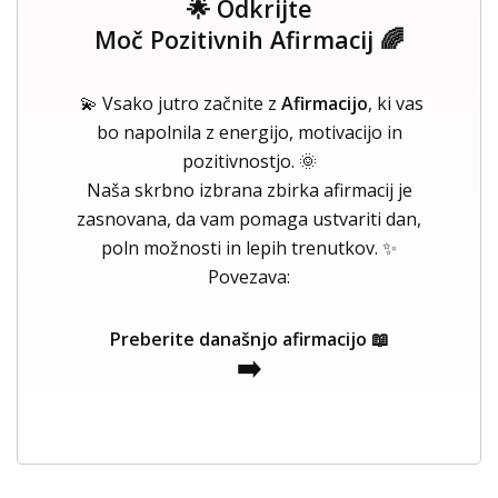
🌟 Odkrijte
Moč Pozitivnih Afirmacij 🌈
💫 Vsako jutro začnite z
Afirmacijo
, ki vas
bo napolnila z energijo, motivacijo in
pozitivnostjo. 🌞
Naša skrbno izbrana zbirka afirmacij je
zasnovana, da vam pomaga ustvariti dan,
poln možnosti in lepih trenutkov. ✨
Povezava:
Preberite današnjo afirmacijo 📖
➡️