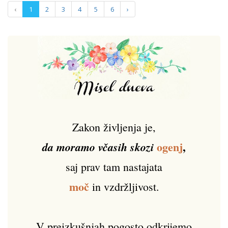
‹
1
2
3
4
5
6
›
Zakon življenja je,
ogenj
,
da moramo včasih skozi
saj prav tam nastajata
moč
in vzdržljivost.
V preizkušnjah pogosto odkrijemo