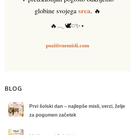
srca
globine svojega
. 🔥
🔥𓂃🕊️𓏸✨⋆
pozitivnemisli.com
BLOG
Prvi šolski dan – najlepše misli, verzi, želje
za pogumen začetek