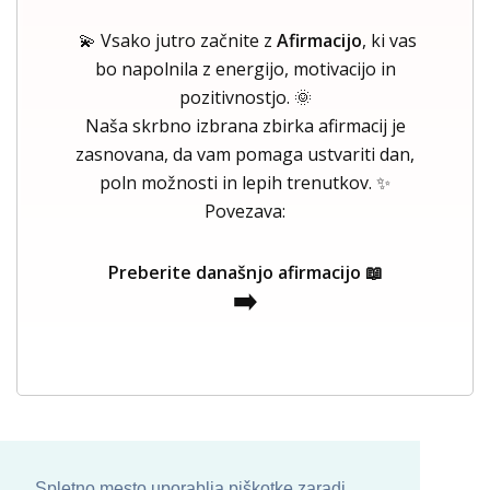
💫 Vsako jutro začnite z
Afirmacijo
, ki vas
bo napolnila z energijo, motivacijo in
pozitivnostjo. 🌞
Naša skrbno izbrana zbirka afirmacij je
zasnovana, da vam pomaga ustvariti dan,
poln možnosti in lepih trenutkov. ✨
Povezava:
Preberite današnjo afirmacijo 📖
➡️
Spletno mesto uporablja piškotke zaradi