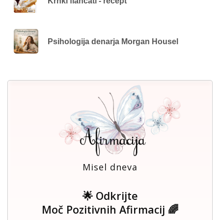
Krhki flancati - recept
Psihologija denarja Morgan Housel
Misel dneva
🌟 Odkrijte
Moč Pozitivnih Afirmacij 🌈