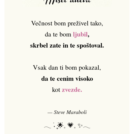
Večnost bom preživel tako,
ljubil
,
da te bom
skrbel zate in te spoštoval.
Vsak dan ti bom pokazal,
da te cenim visoko
zvezde.
kot
— Steve Maraboli
𓂃 ࣪˖ ִֶָ🌟𓈒 💗𓈒 ✨𓂃