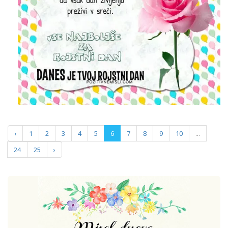
‹
1
2
3
4
5
6
7
8
9
10
...
24
25
›