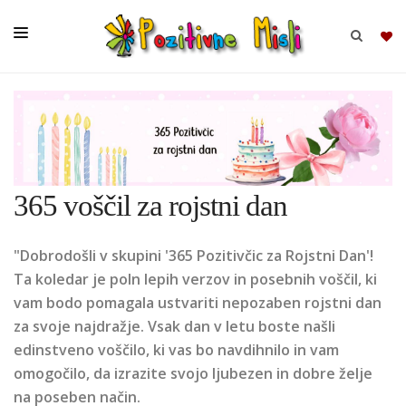
BRSKAJ
SKUPINE
365 voščil za rojstni dan
MISLI
KOMPLETI
"Dobrodošli v skupini '365 Pozitivčic za Rojstni Dan'!
Ta koledar je poln lepih verzov in posebnih voščil, ki
vam bodo pomagala ustvariti nepozaben rojstni dan
za svoje najdražje. Vsak dan v letu boste našli
edinstveno voščilo, ki vas bo navdihnilo in vam
omogočilo, da izrazite svojo ljubezen in dobre želje
na poseben način.