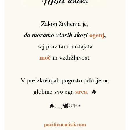
Zakon življenja je,
ogenj
,
da moramo včasih skozi
saj prav tam nastajata
moč
in vzdržljivost.
V preizkušnjah pogosto odkrijemo
srca
globine svojega
. 🔥
🔥𓂃🕊️𓏸✨⋆
pozitivnemisli.com