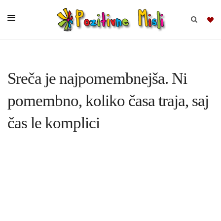
BRSKAJ
Sreča je najpomembnejša. Ni
SKUPINE
pomembno, koliko časa traja, saj
MISLI
čas le komplici
KOMPLETI