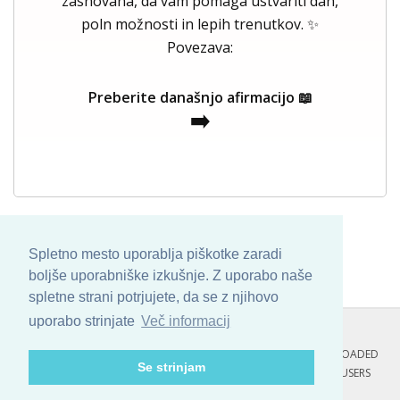
zasnovana, da vam pomaga ustvariti dan,
poln možnosti in lepih trenutkov. ✨
Povezava:
Preberite današnjo afirmacijo 📖
➡️
Spletno mesto uporablja piškotke zaradi
boljše uporabniške izkušnje. Z uporabo naše
spletne strani potrjujete, da se z njihovo
uporabo strinjate
Več informacij
COPYRIGHT © 2013 - 2026 BY
SKINBASE
. ALL ARTWORK ARE UPLOADED
Se strinjam
AND COPYRIGHTED TO ITS AUTHOR.
POZITIVNE MISLI : 110 USERS
ONLINE RIGHT NOW.