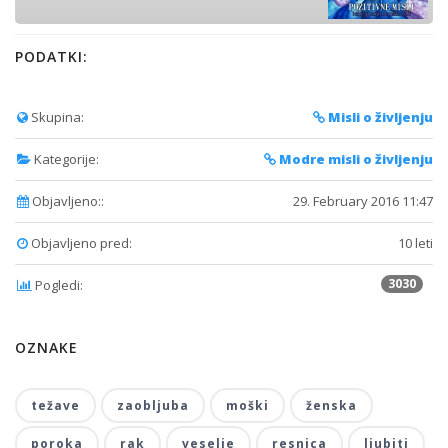
PODATKI:
Skupina:
Misli o življenju
Kategorije:
Modre misli o življenju
Objavljeno::
29. February 2016 11:47
Objavljeno pred:
10 leti
3030
Pogledi:
OZNAKE
težave
zaobljuba
moški
ženska
poroka
rak
veselje
resnica
ljubiti