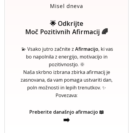
Misel dneva
🌟 Odkrijte
Moč Pozitivnih Afirmacij 🌈
💫 Vsako jutro začnite z
Afirmacijo
, ki vas
bo napolnila z energijo, motivacijo in
pozitivnostjo. 🌞
Naša skrbno izbrana zbirka afirmacij je
zasnovana, da vam pomaga ustvariti dan,
poln možnosti in lepih trenutkov. ✨
Povezava:
Preberite današnjo afirmacijo 📖
➡️