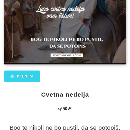
PRENESI
Cvetna nedelja
🌿🕊🌿
Bog te nikoli ne bo pustil, da se potopiš.