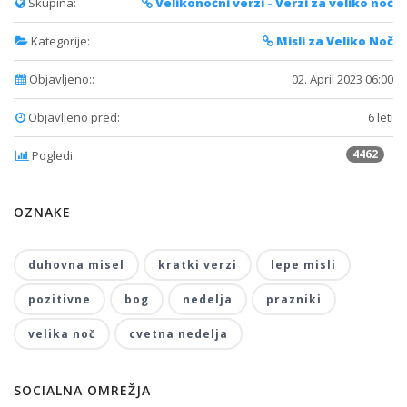
Skupina:
Velikonočni verzi - Verzi za veliko noč
Kategorije:
Misli za Veliko Noč
Objavljeno::
02. April 2023 06:00
Objavljeno pred:
6 leti
4462
Pogledi:
OZNAKE
duhovna misel
kratki verzi
lepe misli
pozitivne
bog
nedelja
prazniki
velika noč
cvetna nedelja
SOCIALNA OMREŽJA