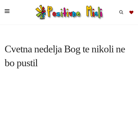
BRSKAJ
Cvetna nedelja Bog te nikoli ne
SKUPINE
bo pustil
MISLI
KOMPLETI