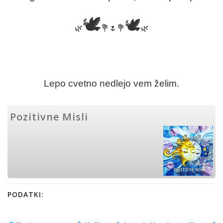
🕊
🕊
🌿
💐🌷💐
🌿
Lepo cvetno nedlejo vem želim.
Pozitivne Misli
PODATKI: