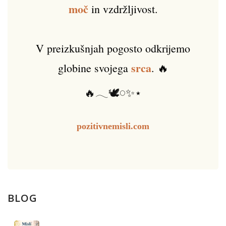
moč
in vzdržljivost.
V preizkušnjah pogosto odkrijemo
srca
globine svojega
. 🔥
🔥𓂃🕊️𓏸✨⋆
pozitivnemisli.com
BLOG