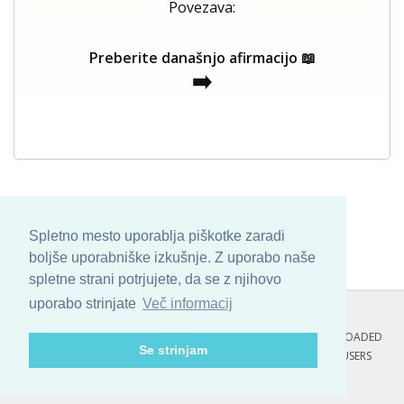
Povezava:
Preberite današnjo afirmacijo 📖
➡️
Spletno mesto uporablja piškotke zaradi
boljše uporabniške izkušnje. Z uporabo naše
spletne strani potrjujete, da se z njihovo
uporabo strinjate
Več informacij
COPYRIGHT © 2013 - 2026 BY
SKINBASE
. ALL ARTWORK ARE UPLOADED
Se strinjam
AND COPYRIGHTED TO ITS AUTHOR.
POZITIVNE MISLI : 99 USERS
ONLINE RIGHT NOW.