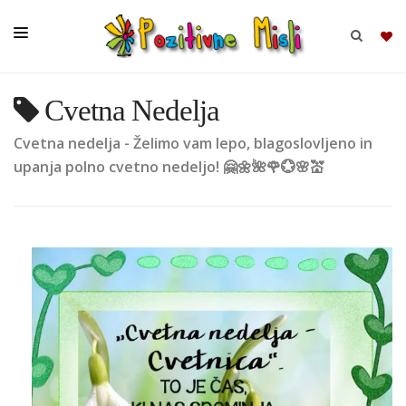
Cvetna Nedelja
BRSKAJ
Cvetna nedelja - Želimo vam lepo, blagoslovljeno in
SKUPINE
upanja polno cvetno nedeljo! 🤗🌼🌺🌹💮🌸💒
MISLI
KOMPLETI