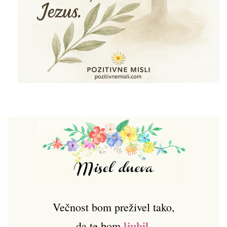
Večnost bom preživel tako,
ljubil
,
da te bom