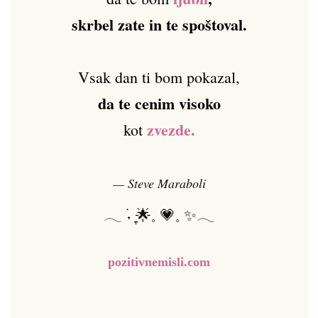
skrbel zate in te spoštoval.
Vsak dan ti bom pokazal,
da te cenim visoko
zvezde.
kot
— Steve Maraboli
𓂃 ࣪˖ ִֶָ🌟𓈒 💗𓈒 ✨𓂃
pozitivnemisli.com