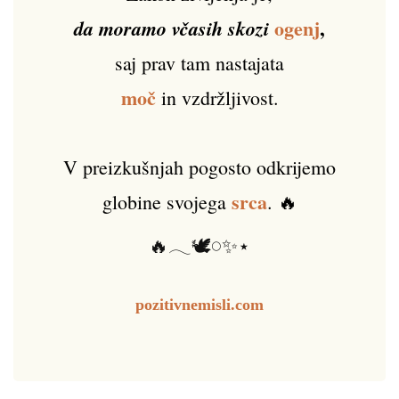
ogenj
,
da moramo včasih skozi
saj prav tam nastajata
moč
in vzdržljivost.
V preizkušnjah pogosto odkrijemo
srca
globine svojega
. 🔥
🔥𓂃🕊️𓏸✨⋆
pozitivnemisli.com