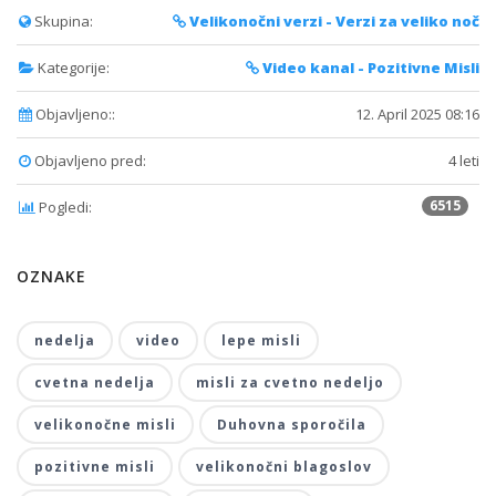
Skupina:
Velikonočni verzi - Verzi za veliko noč
Kategorije:
Video kanal - Pozitivne Misli
Objavljeno::
12. April 2025 08:16
Objavljeno pred:
4 leti
6515
Pogledi:
OZNAKE
nedelja
video
lepe misli
cvetna nedelja
misli za cvetno nedeljo
velikonočne misli
Duhovna sporočila
pozitivne misli
velikonočni blagoslov