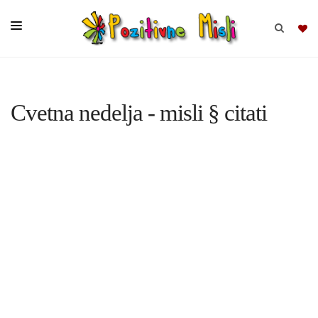
BRSKAJ
Cvetna nedelja - misli § citati
SKUPINE
MISLI
KOMPLETI