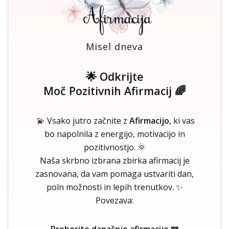
Misel dneva
🌟 Odkrijte
Moč Pozitivnih Afirmacij 🌈
💫 Vsako jutro začnite z
Afirmacijo
, ki vas
bo napolnila z energijo, motivacijo in
pozitivnostjo. 🌞
Naša skrbno izbrana zbirka afirmacij je
zasnovana, da vam pomaga ustvariti dan,
poln možnosti in lepih trenutkov. ✨
Povezava:
Preberite današnjo afirmacijo 📖