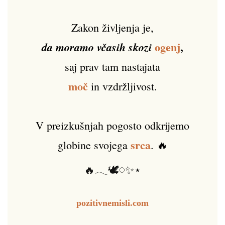
Zakon življenja je,
ogenj
,
da moramo včasih skozi
saj prav tam nastajata
moč
in vzdržljivost.
V preizkušnjah pogosto odkrijemo
srca
globine svojega
. 🔥
🔥𓂃🕊️𓏸✨⋆
pozitivnemisli.com