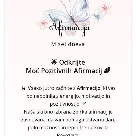
Misel dneva
🌟 Odkrijte
Moč Pozitivnih Afirmacij 🌈
💫 Vsako jutro začnite z
Afirmacijo
, ki vas
bo napolnila z energijo, motivacijo in
pozitivnostjo. 🌞
Naša skrbno izbrana zbirka afirmacij je
zasnovana, da vam pomaga ustvariti dan,
poln možnosti in lepih trenutkov. ✨
Povezava: