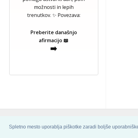
možnosti in lepih
trenutkov. ✨ Povezava:
Preberite današnjo
afirmacijo 📖
➡️
COPYRIGHT © 2013 - 2026 BY
SKINBASE
Spletno mesto uporablja piškotke zaradi boljše uporabniške 