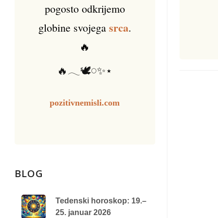
pogosto odkrijemo
srca
globine svojega
.
🔥
🔥𓂃🕊️𓏸✨⋆
pozitivnemisli.com
BLOG
Tedenski horoskop: 19.–
25. januar 2026