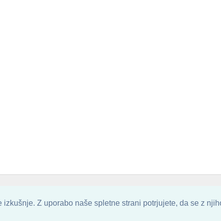
. ALL ARTWORK ARE UPLOADED AND COPYRIGHTED TO ITS AUTHOR.
POZITIVN
izkušnje. Z uporabo naše spletne strani potrjujete, da se z nji