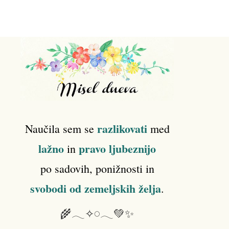
razlikovati
Naučila sem se
med
lažno
pravo ljubeznijo
in
po sadovih, ponižnosti in
svobodi od zemeljskih želja
.
🌾𓂃✧𓏸𓂃💚✨