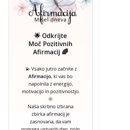
Misel dneva
🌟 Odkrijte
Moč Pozitivnih
Afirmacij 🌈
💫 Vsako jutro začnite z
Afirmacijo
, ki vas bo
napolnila z energijo,
motivacijo in pozitivnostjo.
🌞
Naša skrbno izbrana
zbirka afirmacij je
zasnovana, da vam
pomaga ustvariti dan, poln