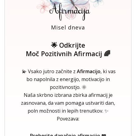
Misel dneva
🌟 Odkrijte
Moč Pozitivnih Afirmacij 🌈
💫 Vsako jutro začnite z
Afirmacijo
, ki vas
bo napolnila z energijo, motivacijo in
pozitivnostjo. 🌞
Naša skrbno izbrana zbirka afirmacij je
zasnovana, da vam pomaga ustvariti dan,
poln možnosti in lepih trenutkov. ✨
Povezava:
Preberite današnjo afirmacijo 📖