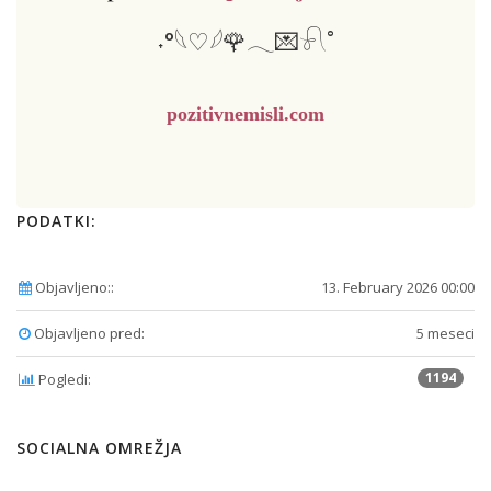
˖°𓆩♡𓆪🌹𓂃💌𓍯˚
pozitivnemisli.com
PODATKI:
Objavljeno::
13. February 2026 00:00
Objavljeno pred:
5 meseci
1194
Pogledi:
SOCIALNA OMREŽJA