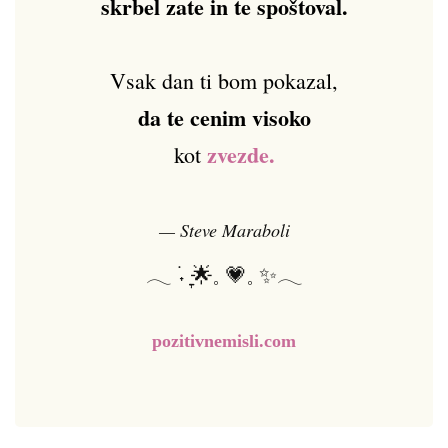
skrbel zate in te spoštoval.
Vsak dan ti bom pokazal,
da te cenim visoko
zvezde.
kot
— Steve Maraboli
𓂃 ࣪˖ ִֶָ🌟𓈒 💗𓈒 ✨𓂃
pozitivnemisli.com