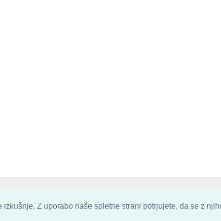
. ALL ARTWORK ARE UPLOADED AND COPYRIGHTED TO ITS AUTHOR.
POZITIV
izkušnje. Z uporabo naše spletne strani potrjujete, da se z nji