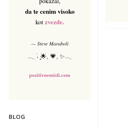
pokazal,
da te cenim visoko
zvezde.
kot
— Steve Maraboli
𓂃 ࣪˖ ִֶָ🌟𓈒 💗𓈒 ✨𓂃
pozitivnemisli.com
BLOG