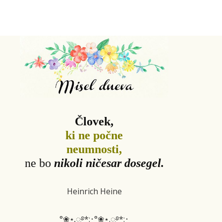
Človek,
ki ne počne
neumnosti,
ne bo
nikoli ničesar dosegel.
Heinrich Heine
°❀⋆.ೃ࿔*:･°❀⋆.ೃ࿔*:･