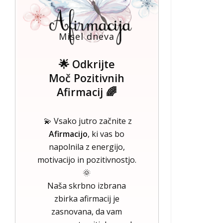
Misel dneva
🌟 Odkrijte
Moč Pozitivnih
Afirmacij 🌈
💫 Vsako jutro začnite z
Afirmacijo
, ki vas bo
napolnila z energijo,
motivacijo in pozitivnostjo.
🌞
Naša skrbno izbrana
zbirka afirmacij je
zasnovana, da vam