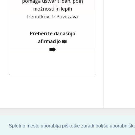
pomaga ustvariti dan, poln
možnosti in lepih
trenutkov. ✨ Povezava:
Preberite današnjo
afirmacijo 📖
➡️
COPYRIGHT © 2013 - 2026 BY
SKINBASE
Spletno mesto uporablja piškotke zaradi boljše uporabniške 