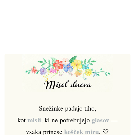
Snežinke padajo tiho,
misli
glasov
kot
, ki ne potrebujejo
—
košček miru
vsaka prinese
. 🤍