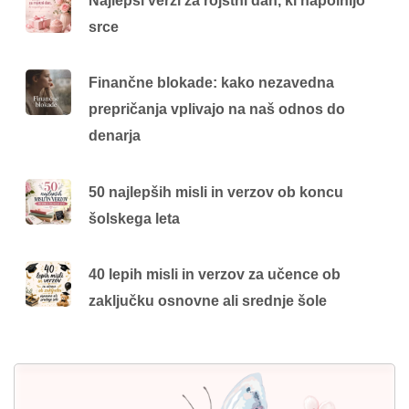
Najlepši verzi za rojstni dan, ki napolnijo
srce
Finančne blokade: kako nezavedna
prepričanja vplivajo na naš odnos do
denarja
50 najlepših misli in verzov ob koncu
šolskega leta
40 lepih misli in verzov za učence ob
zaključku osnovne ali srednje šole