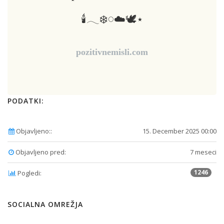
🕯️𓂃❄️𓏸☁️🕊️⋆
pozitivnemisli.com
PODATKI:
Objavljeno::
15. December 2025 00:00
Objavljeno pred:
7 meseci
1246
Pogledi:
SOCIALNA OMREŽJA