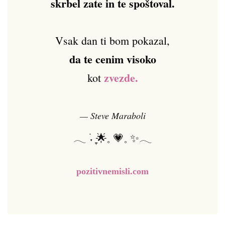
skrbel zate in te spoštoval.
Vsak dan ti bom pokazal,
da te cenim visoko
zvezde.
kot
— Steve Maraboli
𓂃 ࣪˖ ִֶָ🌟𓈒 💗𓈒 ✨𓂃
pozitivnemisli.com