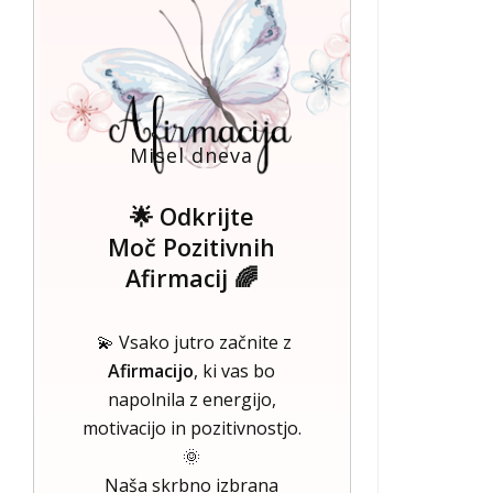
Misel dneva
🌟 Odkrijte
Moč Pozitivnih
Afirmacij 🌈
💫 Vsako jutro začnite z
Afirmacijo
, ki vas bo
napolnila z energijo,
motivacijo in pozitivnostjo.
🌞
Naša skrbno izbrana