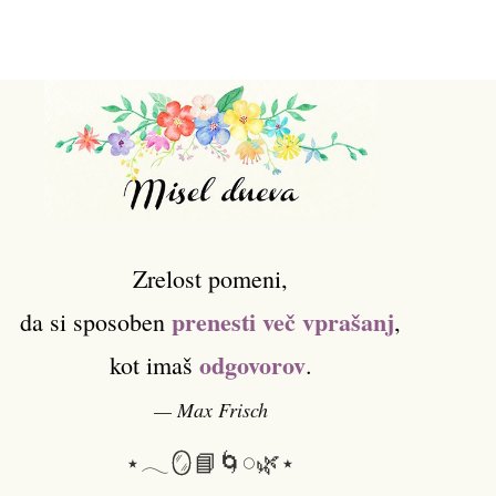
Zrelost pomeni,
prenesti več vprašanj
da si sposoben
,
odgovorov
kot imaš
.
— Max Frisch
⋆𓂃🪞📘🌀𓏸🌿⋆