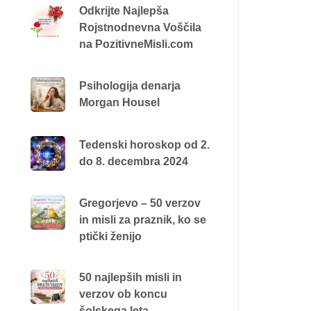
Odkrijte Najlepša
Rojstnodnevna Voščila
na PozitivneMisli.com
Psihologija denarja
Morgan Housel
Tedenski horoskop od 2.
do 8. decembra 2024
Gregorjevo – 50 verzov
in misli za praznik, ko se
ptički ženijo
50 najlepših misli in
verzov ob koncu
šolskega leta