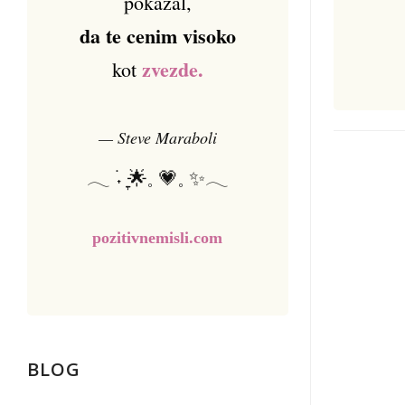
pokazal,
da te cenim visoko
zvezde.
kot
— Steve Maraboli
𓂃 ࣪˖ ִֶָ🌟𓈒 💗𓈒 ✨𓂃
pozitivnemisli.com
BLOG