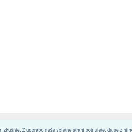
. ALL ARTWORK ARE UPLOADED AND COPYRIGHTED TO ITS AUTHOR.
POZITIVN
izkušnje. Z uporabo naše spletne strani potrjujete, da se z nji