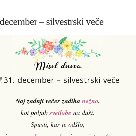
december – silvestrski veče
31. december – silvestrski veče
Naj zadnji večer zadiha
nežno
,
kot poljub
svetlobe
na duši.
Spusti, kar je odšlo,
in z
pozdravi novo jutro. ✨