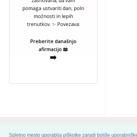
zasnovana, da vam
pomaga ustvariti dan, poln
možnosti in lepih
trenutkov. ✨ Povezava:
Preberite današnjo
afirmacijo 📖
➡️
COPYRIGHT © 2013 - 2026 BY
SKINBASE
Spletno mesto uporablja piškotke zaradi boljše uporabniške 