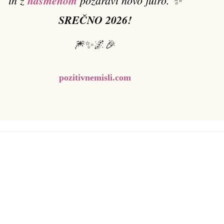
nasmehom
SREČNO 2026!
🎆✨🌌🎉
pozitivnemisli.com