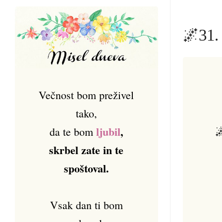
🌌31. 
Večnost bom preživel
tako,

ljubil
,
da te bom
skrbel zate in te
spoštoval.
Vsak dan ti bom