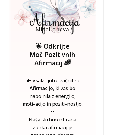
Misel dneva
🌟 Odkrijte
Moč Pozitivnih
Afirmacij 🌈
💫 Vsako jutro začnite z
Afirmacijo
, ki vas bo
napolnila z energijo,
motivacijo in pozitivnostjo.
🌞
Naša skrbno izbrana
zbirka afirmacij je