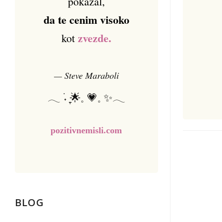
pokazal,
da te cenim visoko
zvezde.
kot
— Steve Maraboli
𓂃 ࣪˖ ִֶָ🌟𓈒 💗𓈒 ✨𓂃
pozitivnemisli.com
BLOG