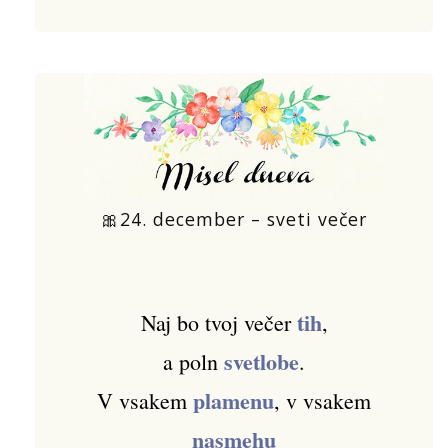
🎀24. december – sveti večer
tih
Naj bo tvoj večer
,
svetlobe
a poln
.
plamenu
V vsakem
, v vsakem
nasmehu