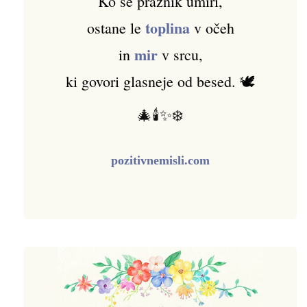
Ko se praznik umiri,
toplina
ostane le
v očeh
mir
in
v srcu,
ki govori glasneje od besed. 🕊️
🎄🕯️✨❄️
pozitivnemisli.com