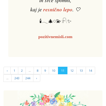
in srce spomni,
kaj je
resnično lepo
. 🤍
🕯️𓂃🎄𓏸💫𓍯✨
pozitivnemisli.com
‹
1
2
...
8
9
10
11
12
13
14
...
243
244
›