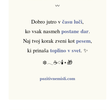
〰
času luči
Dobro jutro v
,
postane dar
ko vsak nasmeh
.
pesem
Naj tvoj korak zveni kot
,
toplino v svet
ki prinaša
. ✨
❄️𓂃☕𓏸🕯️⋆🎁
pozitivnemisli.com