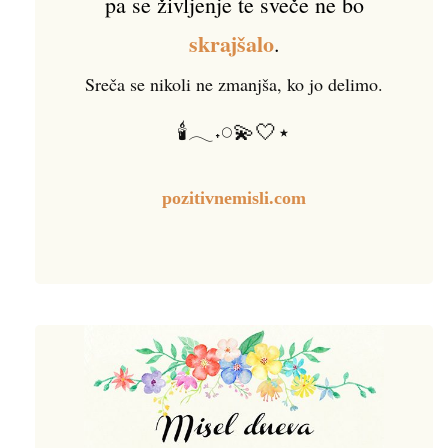
pa se življenje te sveče ne bo
skrajšalo
.
Sreča se nikoli ne zmanjša, ko jo delimo.
🕯️𓂃˖𓏸💫🤍⋆
pozitivnemisli.com