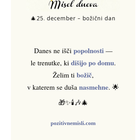
🎄25. december – božični dan
popolnosti
Danes ne išči
—
dišijo po domu
le trenutke, ki
.
božič
Želim ti
,
nasmehne
v katerem se duša
. 🌟
🎁✨🕯️🎶🎄
pozitivnemisli.com