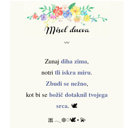
〰
diha zima
Zunaj
,
tli iskra miru
notri
.
Zbudi se nežno
,
božič dotaknil tvojega
kot bi se
srca
. 🕊️
🎀𓂃❄️𓏸🕊️⋆💫