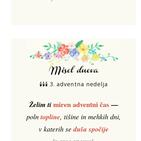
🕯️🕯️🕯️ 3. adventna nedelja
miren adventni čas
—
Želim ti
poln
topline
, tišine in mehkih dni,
v katerih se
duša spočije