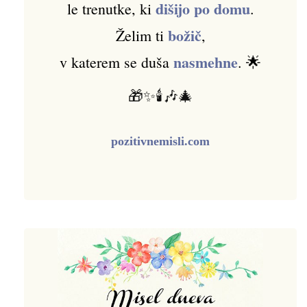
dišijo po domu
le trenutke, ki
.
božič
Želim ti
,
nasmehne
v katerem se duša
. 🌟
🎁✨🕯️🎶🎄
pozitivnemisli.com