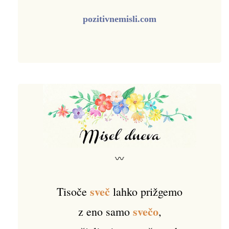
pozitivnemisli.com
〰
sveč
Tisoče
lahko prižgemo
svečo
z eno samo
,