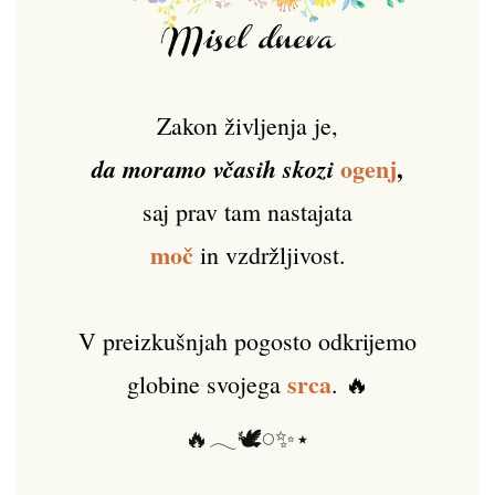
Zakon življenja je,
ogenj
,
da moramo včasih skozi
saj prav tam nastajata
moč
in vzdržljivost.
V preizkušnjah pogosto odkrijemo
srca
globine svojega
. 🔥
🔥𓂃🕊️𓏸✨⋆