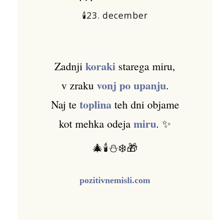
🕯️23. december
koraki
Zadnji
starega miru,
vonj po upanju
v zraku
.
toplina
Naj te
teh dni objame
miru
kot mehka odeja
. ✨
🎄🕯️⛄❄️🎁
pozitivnemisli.com