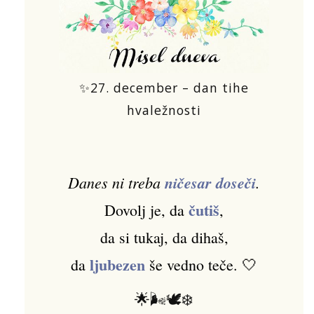
✨27. december – dan tihe
hvaležnosti
Danes ni treba
ničesar doseči
.
čutiš
Dovolj je, da
,
da si tukaj, da dihaš,
ljubezen
da
še vedno teče. 🤍
🌟🌬️🕊️❄️