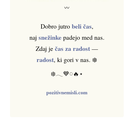
〰
beli čas
Dobro jutro
,
snežinke
naj
padejo med nas.
čas za radost
Zdaj je
—
radost
, ki gori v nas. ❄️
❄️𓂃💙𓏸🔥⋆
pozitivnemisli.com