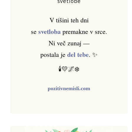
svetlobe
V tišini teh dni
svetloba
se
premakne v srce.
Ni več zunaj —
del tebe
postala je
. ✨
🕯️💛🌌❄️
pozitivnemisli.com