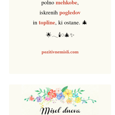
mehkobe
polno
,
pogledov
iskrenih
topline
in
, ki ostane. 🎄
🌟𓂃🕯️𓏸🎄✨
pozitivnemisli.com