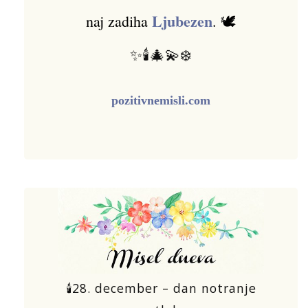
Ljubezen
naj zadiha
. 🕊️
✨🕯️🎄💫❄️
pozitivnemisli.com
🕯️28. december – dan notranje