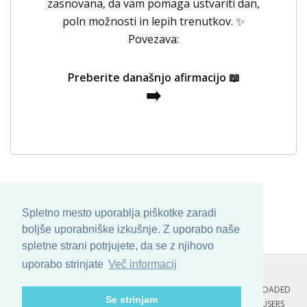
zasnovana, da vam pomaga ustvariti dan,
poln možnosti in lepih trenutkov. ✨
Povezava:
Preberite današnjo afirmacijo 📖
➡️
Spletno mesto uporablja piškotke zaradi
boljše uporabniške izkušnje. Z uporabo naše
spletne strani potrjujete, da se z njihovo
uporabo strinjate
Več informacij
COPYRIGHT © 2013 - 2026 BY
SKINBASE
. ALL ARTWORK ARE UPLOADED
Se strinjam
AND COPYRIGHTED TO ITS AUTHOR.
POZITIVNE MISLI : 125 USERS