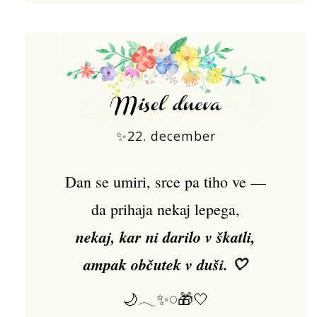
✨22. december
Dan se umiri, srce pa tiho ve —
da prihaja nekaj lepega,
nekaj, kar ni darilo v škatli,
ampak občutek v duši. 🤍
🌙𓂃✨𓏸🎁🤍