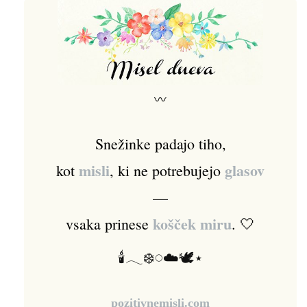
〰
Snežinke padajo tiho,
misli
glasov
kot
, ki ne potrebujejo
—
košček miru
vsaka prinese
. 🤍
🕯️𓂃❄️𓏸☁️🕊️⋆
pozitivnemisli.com