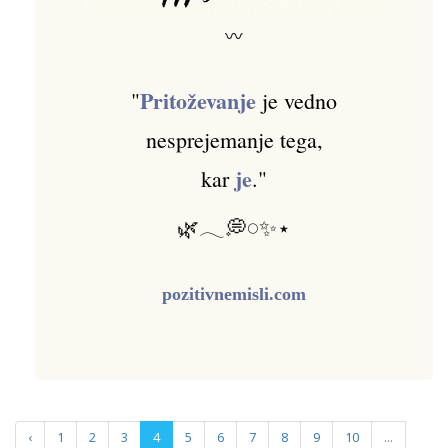
〰
Pritoževanje
"
je vedno
nesprejemanje tega,
je
kar
."
🌿𓂃💭𓏸✨⋆
pozitivnemisli.com
‹
1
2
3
4
5
6
7
8
9
10
...