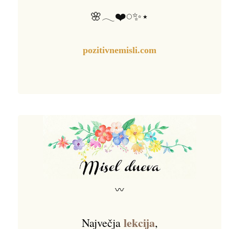
🌸𓂃❤️𓏸✨⋆
pozitivnemisli.com
〰
lekcija
Največja
,