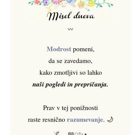
〰
Modrost
pomeni,
da se zavedamo,
kako zmotljivi so lahko
naši pogledi in prepričanja.
Prav v tej ponižnosti
razumevanje
raste resnično
. 🌙
🌌𓂃📖𓏸✨⋆