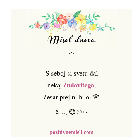
〰
S seboj si svetu dal
čudovitega
nekaj
,
česar prej ni bilo. 🌸
🌷𓂃💞𓏸✨⋆
pozitivnemisli.com