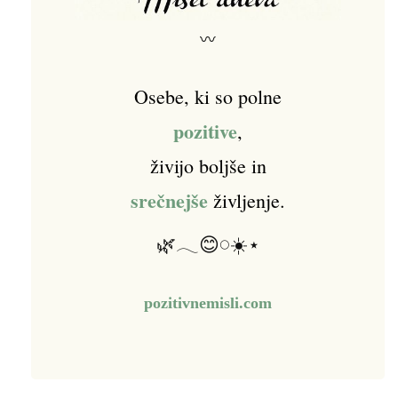
〰
Osebe, ki so polne
pozitive
,
živijo boljše in
srečnejše
življenje.
🌿𓂃😊𓏸☀️⋆
pozitivnemisli.com