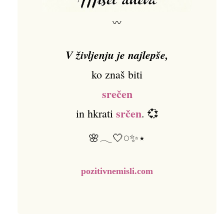
〰
V življenju je najlepše,
ko znaš biti
srečen
srčen
in hkrati
. 💞
🌸𓂃🤍𓏸✨⋆
pozitivnemisli.com