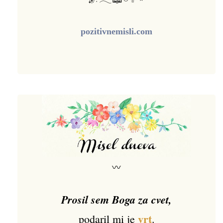
pozitivnemisli.com
〰
Prosil sem Boga za cvet,
vrt
podaril mi je
.