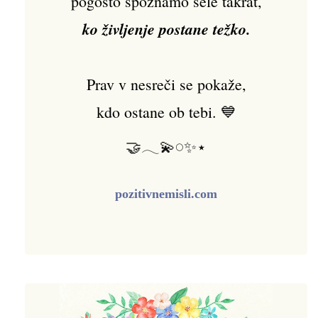
pogosto spoznamo šele takrat,
ko življenje postane težko.
Prav v nesreči se pokaže,
kdo ostane ob tebi. 💙
🤝𓂃💫𓏸✨⋆
pozitivnemisli.com