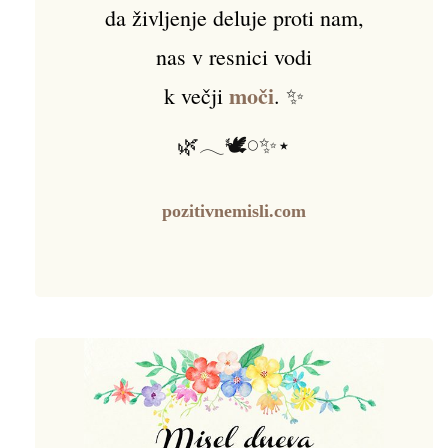
da življenje deluje proti nam,
nas v resnici vodi
moči
k večji
. ✨
🌿𓂃🕊️𓏸✨⋆
pozitivnemisli.com