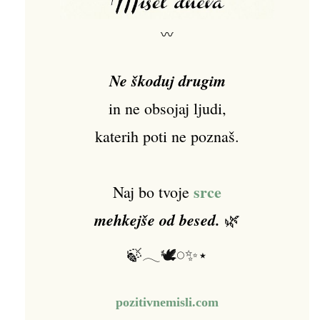
〰
Ne škoduj drugim
in ne obsojaj ljudi,
katerih poti ne poznaš.
srce
Naj bo tvoje
mehkejše od besed.
🌿
🍃𓂃🕊️𓏸✨⋆
pozitivnemisli.com