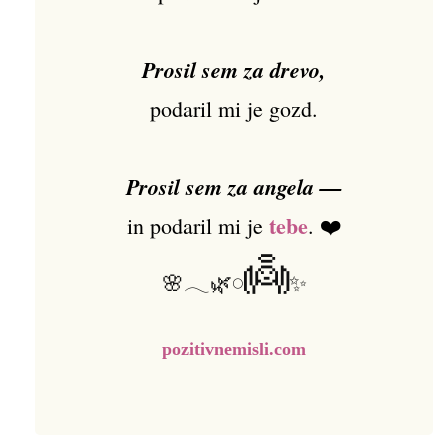
Prosil sem za drevo,
podaril mi je gozd.
Prosil sem za angela —
tebe
in podaril mi je
. ❤️
👼
🌸𓂃🌿𓏸
✨
pozitivnemisli.com