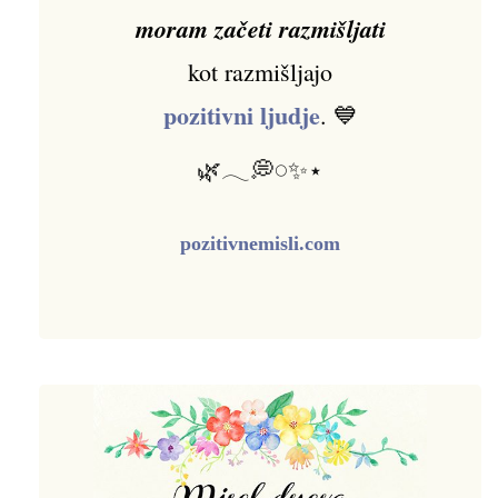
moram začeti razmišljati
kot razmišljajo
pozitivni ljudje
. 💙
🌿𓂃💭𓏸✨⋆
pozitivnemisli.com