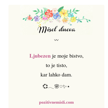
〰
Ljubezen
je moje bistvo,
to je tisto,
kar lahko dam.
💞𓂃🌸𓏸✨⋆
pozitivnemisli.com