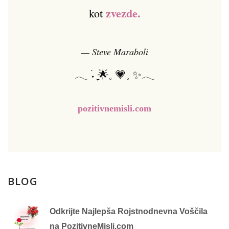
zvezde.
kot
— Steve Maraboli
𓂃 ࣪˖ ִֶָ🌟𓈒 💗𓈒 ✨𓂃
pozitivnemisli.com
BLOG
Odkrijte Najlepša Rojstnodnevna Voščila
na PozitivneMisli.com