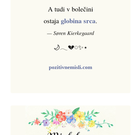
A tudi v bolečini
globina srca
ostaja
.
— Søren Kierkegaard
🌙𓂃💔𓏸✨⋆
pozitivnemisli.com