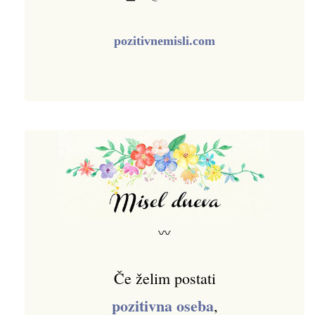
pozitivnemisli.com
〰
Če želim postati
pozitivna oseba
,