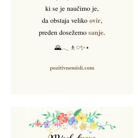
ki se je naučimo je,
ovir
da obstaja veliko
,
sanje
preden dosežemo
.
🌄𓂃🚶𓏸✨⋆
pozitivnemisli.com