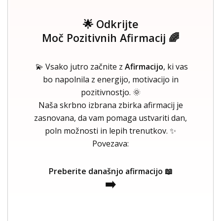
🌟 Odkrijte
Moč Pozitivnih Afirmacij 🌈
💫 Vsako jutro začnite z
Afirmacijo
, ki vas
bo napolnila z energijo, motivacijo in
pozitivnostjo. 🌞
Naša skrbno izbrana zbirka afirmacij je
zasnovana, da vam pomaga ustvariti dan,
poln možnosti in lepih trenutkov. ✨
Povezava:
Preberite današnjo afirmacijo 📖
➡️