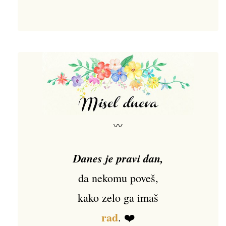
〰
Danes je pravi dan,
da nekomu poveš,
kako zelo ga imaš
rad
. ❤️