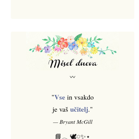
〰
Vse
"
in vsakdo
učitelj
je vaš
."
— Bryant McGill
📘𓂃🕊️𓏸✨⋆