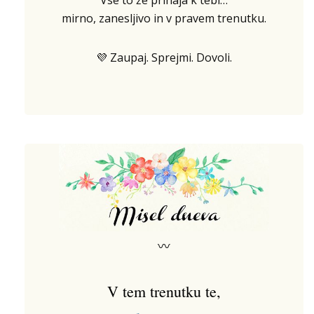
Vse to že prihaja k tebi…
mirno, zanesljivo in v pravem trenutku.
💜 Zaupaj. Sprejmi. Dovoli.
〰
V tem trenutku te,