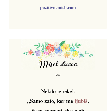
pozitivnemisli.com
〰
Nekdo je rekel:
„Samo zato, ker me
ljubiš
,
še ne pomeni, da se ob