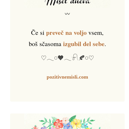
〰
preveč na voljo
Če si
vsem,
izgubil del sebe
boš sčasoma
.
♡𓂃𓏸🧡𓂃𓍯🍂𓏸♡
pozitivnemisli.com