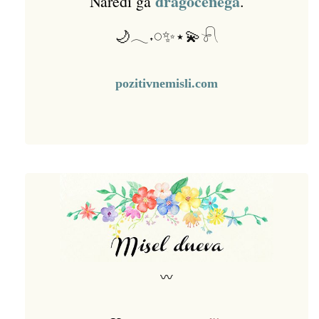
dragocenega
Naredi ga
.
🌙𓂃˖𓏸✨⋆💫𓍯
pozitivnemisli.com
〰