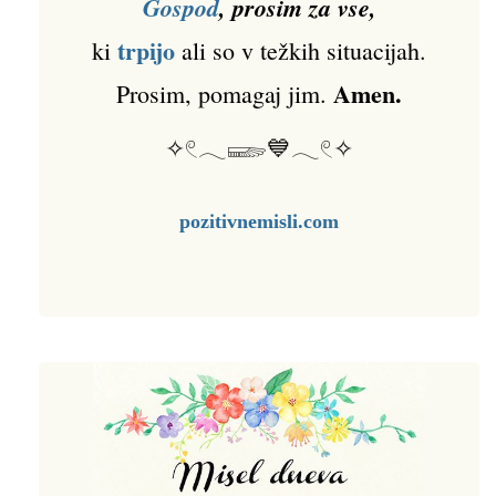
Gospod
, prosim za vse,
trpijo
ki
ali so v težkih situacijah.
Amen.
Prosim, pomagaj jim.
✧𓏲𓂃𓆃💙𓂃𓏲✧
pozitivnemisli.com