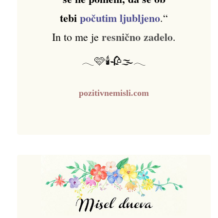
tebi
počutim ljubljeno
.“
resnično zadelo
In to me je
.
𓂃🩷🕯️🥀🌫️𓂃
pozitivnemisli.com