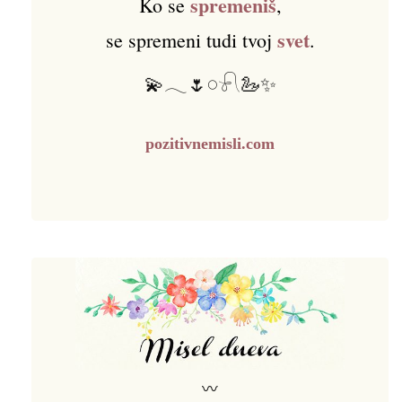
spremeniš
Ko se
,
svet
se spremeni tudi tvoj
.
💫𓂃🌷𓏸𓍯🦢✨
pozitivnemisli.com
〰