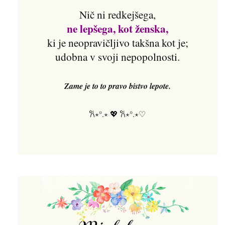
Nič ni redkejšega,
ne lepšega, kot ženska,
ki je neopravičljivo takšna kot je;
udobna v svoji nepopolnosti.
Zame je to to pravo bistvo lepote.
𐙚⋆°.⋆ 💖 𐙚⋆°.⋆♡