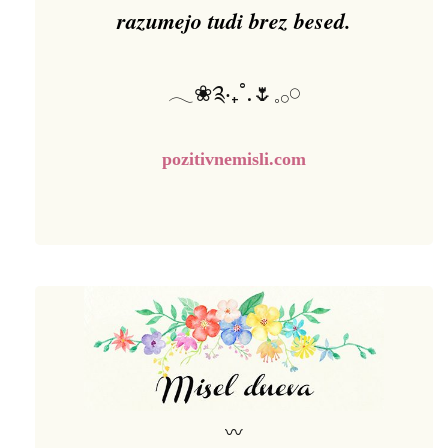
razumejo tudi brez besed.
𓂃❀༉‧₊˚.🌷𓈒𓂂𓏸
pozitivnemisli.com
〰