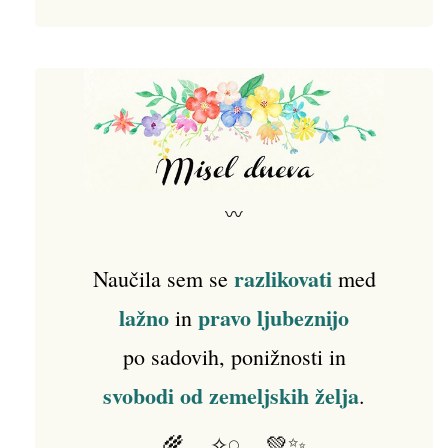
〰
razlikovati
Naučila sem se
med
lažno
pravo ljubeznijo
in
po sadovih, ponižnosti in
svobodi od zemeljskih želja
.
🌾𓂃✧𓏸𓂃💚✨