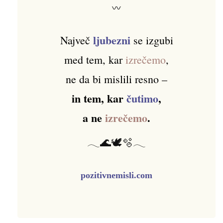
〰
ljubezni
Največ
se izgubi
med tem, kar
izrečemo
,
ne da bi mislili resno –
in tem, kar
čutimo
,
a ne
izrečemo
.
𓂃🌊🕊️🫧𓂃
pozitivnemisli.com