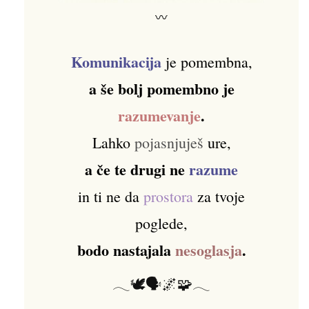
〰
Komunikacija
je pomembna,
a še bolj pomembno je
razumevanje
.
Lahko
pojasnjuješ
ure,
a če te drugi ne
razume
in ti ne da
prostora
za tvoje
poglede,
bodo nastajala
nesoglasja
.
𓂃🕊️🗣️🌌🧩𓂃