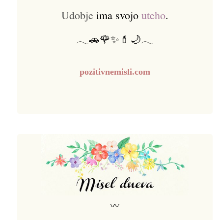
Udobje
ima svojo
uteho
.
𓂃🚗🌹✨💄🌙𓂃
pozitivnemisli.com
〰