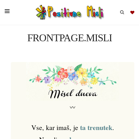
FRONTPAGE.MISLI
BRSKAJ
SKUPINE
MISLI
KOMPLETI
〰
ta trenutek
Vse, kar imaš, je
.