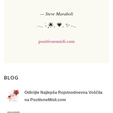
— Steve Maraboli
𓂃 ࣪˖ ִֶָ🌟𓈒 💗𓈒 ✨𓂃
pozitivnemisli.com
BLOG
Odkrijte Najlepša Rojstnodnevna Voščila
na PozitivneMisli.com