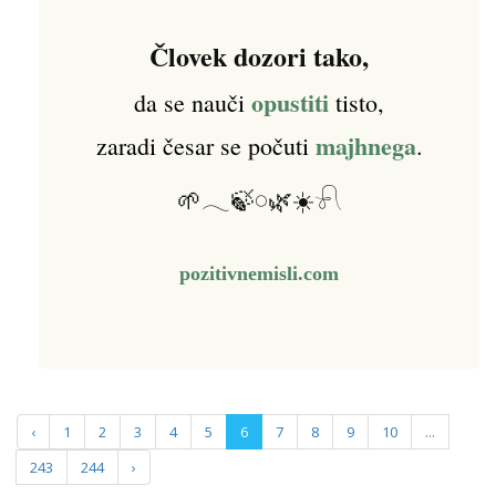
Človek dozori tako,
opustiti
da se nauči
tisto,
majhnega
zaradi česar se počuti
.
🌱𓂃🍃𓏸🌿☀️𓍯
pozitivnemisli.com
‹
1
2
3
4
5
6
7
8
9
10
...
243
244
›