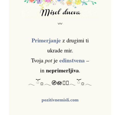
〰
Primerjanje
z drugimi ti
ukrade mir.
edinstvena
pot
Tvoja
je
–
neprimerljiva
in
.
𓂃 ོ☼𓂃🧭🪷🚶‍♀️𓂃 ོ☼𓂃
pozitivnemisli.com