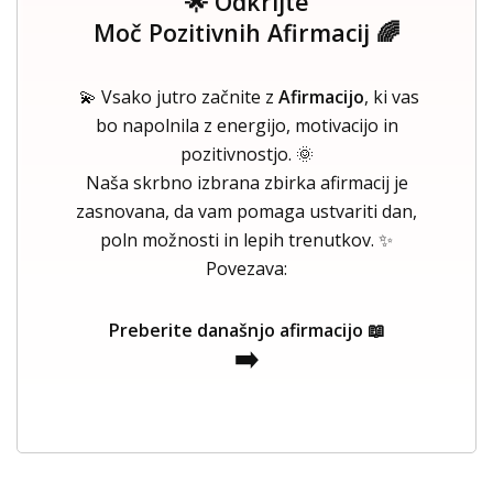
🌟 Odkrijte
Moč Pozitivnih Afirmacij 🌈
💫 Vsako jutro začnite z
Afirmacijo
, ki vas
bo napolnila z energijo, motivacijo in
pozitivnostjo. 🌞
Naša skrbno izbrana zbirka afirmacij je
zasnovana, da vam pomaga ustvariti dan,
poln možnosti in lepih trenutkov. ✨
Povezava:
Preberite današnjo afirmacijo 📖
➡️