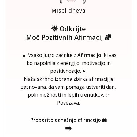
Misel dneva
🌟 Odkrijte
Moč Pozitivnih Afirmacij 🌈
💫 Vsako jutro začnite z
Afirmacijo
, ki vas
bo napolnila z energijo, motivacijo in
pozitivnostjo. 🌞
Naša skrbno izbrana zbirka afirmacij je
zasnovana, da vam pomaga ustvariti dan,
poln možnosti in lepih trenutkov. ✨
Povezava:
Preberite današnjo afirmacijo 📖
➡️