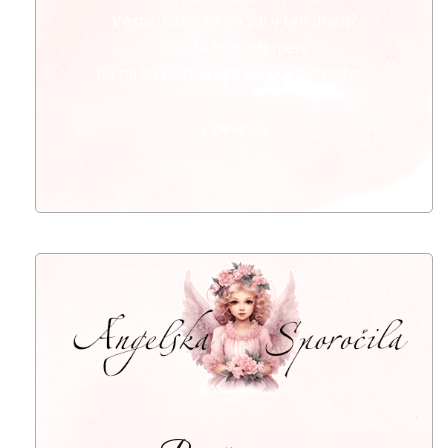
Veste, kako se mi zdi v teh dneh?
Kot da hodi ob meni
pa mi za to ni treba na pokopališče ...
👼🌹🌹👼
〰