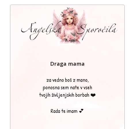
〰
Draga mama
za vedno boš z mano,
ponosna sem nate v vseh
tvojih življenjskih borbah ❤️
Rada te imam 💕