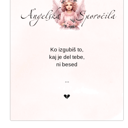
〰
Ko izgubiš to,
kaj je del tebe,
ni besed
...
💔