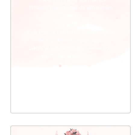
in takrat mi pomagaš, da lahko grem
naprej.
Moja misel je s tabo noč in dan in kadar
se mi prikradeš v moje sanje,
takrat se šele zavem, da si še vedno z
mano, čeprav daleč daleč ...
Nikoli pozabljena in nikoli te nebom
mogla preboleti
😢😢😢😢😢