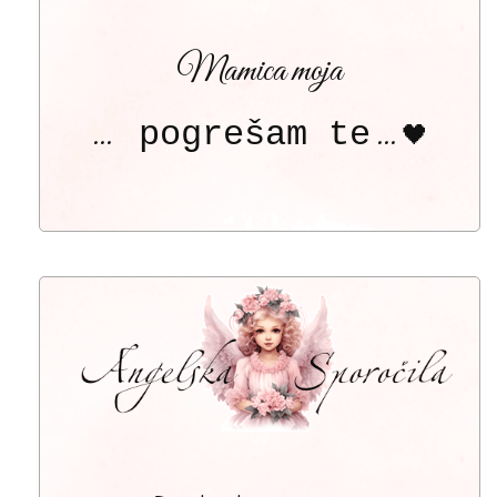
〰
Mamica moja
...
pogrešam te
...
🖤
〰