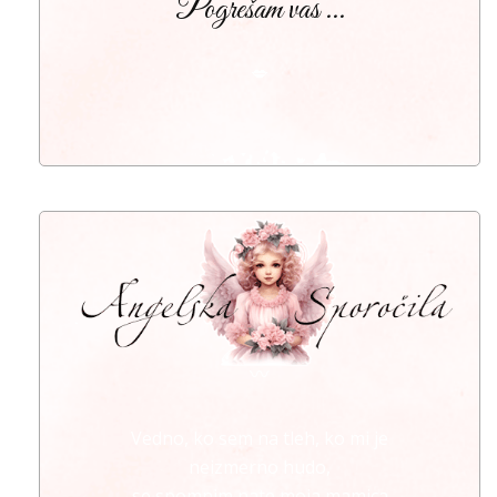
Pogrešam vas ...
💋
〰
Vedno, ko sem na tleh, ko mi je
neizmerno hudo,
se spomnim nate moja mamica