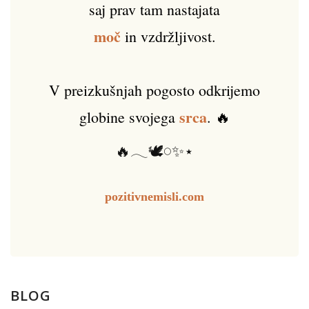
saj prav tam nastajata
moč
in vzdržljivost.
V preizkušnjah pogosto odkrijemo
srca
globine svojega
. 🔥
🔥𓂃🕊️𓏸✨⋆
pozitivnemisli.com
BLOG