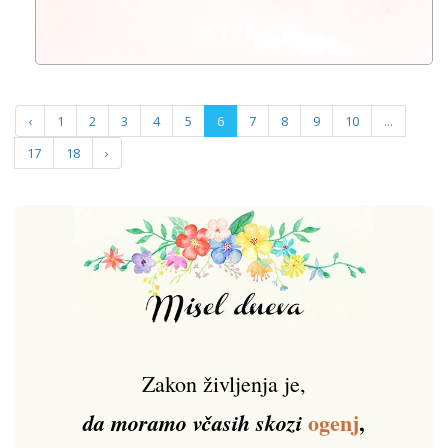
‹
1
2
3
4
5
6
7
8
9
10
...
17
18
›
Zakon življenja je,
ogenj
,
da moramo včasih skozi