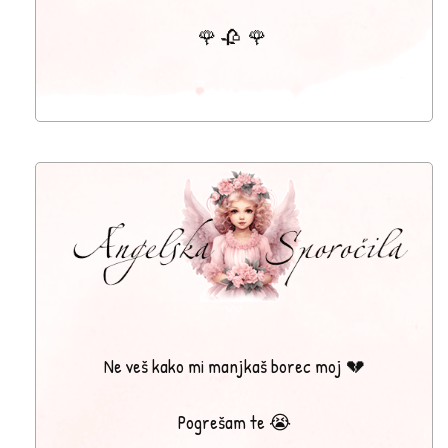
🌹 🥀 🌹
〰
Ne veš kako mi manjkaš borec moj 💔
Pogrešam te 😭