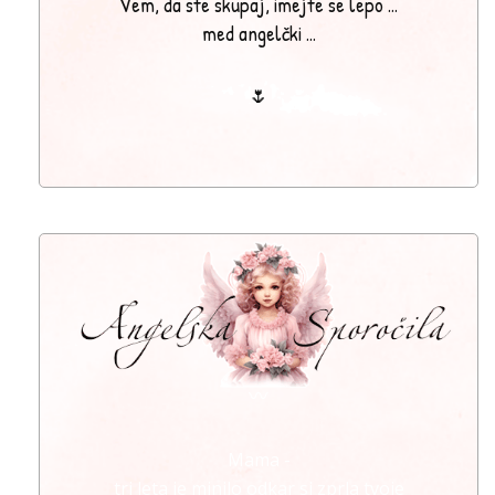
Vem, da ste skupaj, imejte se lepo ...
med angelčki ...
🌷
〰
Mama -
tri leta je minilo odkar si zprla tvoje