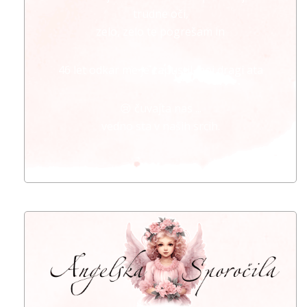
trudne oči,
zelo, zelo te pogrešam in
46 let odkar me je zapustil moj dragi ata
😢 čuvajta nas ...
vedno sta v naših srcih.