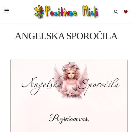
ANGELSKA SPOROČILA
BRSKAJ
SKUPINE
MISLI
KOMPLETI
〰
Pogrešam vas,