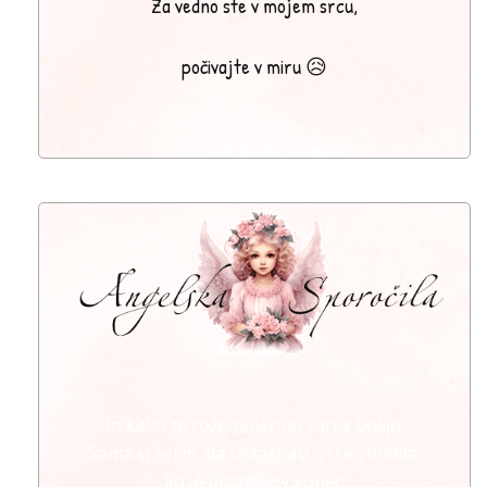
Za vedno ste v mojem srcu,
počivajte v miru 😥
〰
In kako te rože bolečine zares bolijo.
Sama si želim, da bi zaspala in se zbudila,
ko je praznikov konec.