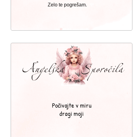
🌹
Zelo te pogrešam.
〰
Počivajte v miru
dragi moji
😥