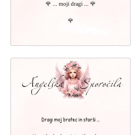
🌹 ... moji dragi ... 🌹
🌹
〰
Dragi moj bratec in starši ...