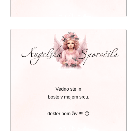
〰
Vedno ste in
boste v mojem srcu,
dokler bom živ !!!! ☹️