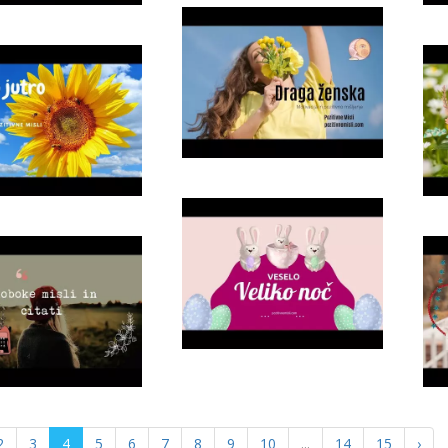
2
3
4
5
6
7
8
9
10
...
14
15
›