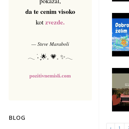
pokazal,
da te cenim visoko
zvezde.
kot
— Steve Maraboli
𓂃 ࣪˖ ִֶָ🌟𓈒 💗𓈒 ✨𓂃
pozitivnemisli.com
BLOG
‹
1