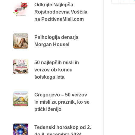
Odkrijte Najlepša
Rojstnodnevna Voščila
na PozitivneMisli.com
Psihologija denarja
Morgan Housel
50 najlepših misli in
verzov ob koncu
šolskega leta
Gregorjevo – 50 verzov
in misli za praznik, ko se
ptički ženijo
Tedenski horoskop od 2.
do 8. decembra 2024