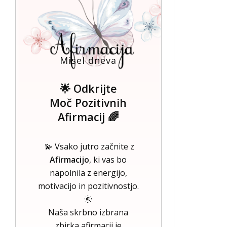
Misel dneva
🌟 Odkrijte
Moč Pozitivnih
Afirmacij 🌈
💫 Vsako jutro začnite z
Afirmacijo
, ki vas bo
napolnila z energijo,
motivacijo in pozitivnostjo.
🌞
Naša skrbno izbrana
zbirka afirmacij je