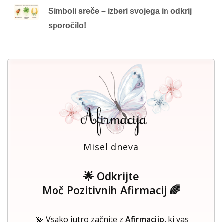
Simboli sreče – izberi svojega in odkrij
sporočilo!
Misel dneva
🌟 Odkrijte
Moč Pozitivnih Afirmacij 🌈
💫 Vsako jutro začnite z
Afirmacijo
, ki vas