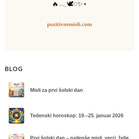
🔥𓂃🕊️𓏸✨⋆
pozitivnemisli.com
BLOG
Misli za prvi šolski dan
Tedenski horoskop: 19.–25. januar 2026
Prvi šolski dan – najlepše misli, verzi, želje