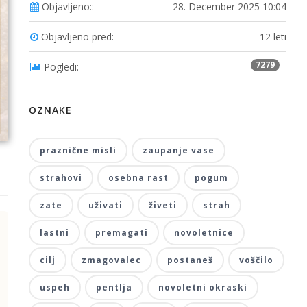
Objavljeno::
28. December 2025 10:04
Objavljeno pred:
12 leti
7279
Pogledi:
OZNAKE
praznične misli
zaupanje vase
strahovi
osebna rast
pogum
zate
uživati
živeti
strah
lastni
premagati
novoletnice
cilj
zmagovalec
postaneš
voščilo
uspeh
pentlja
novoletni okraski