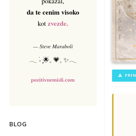
pokazal,
da te cenim visoko
zvezde.
kot
— Steve Maraboli
𓂃 ࣪˖ ִֶָ🌟𓈒 💗𓈒 ✨𓂃
PREN
pozitivnemisli.com
BLOG