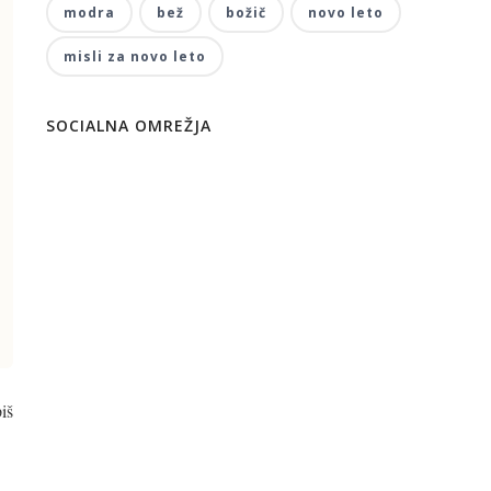
modra
bež
božič
novo leto
misli za novo leto
SOCIALNA OMREŽJA
iš