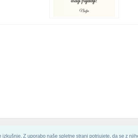
. ALL ARTWORK ARE UPLOADED AND COPYRIGHTED TO ITS AUTHOR.
POZITIV
izkušnje. Z uporabo naše spletne strani potrjujete, da se z nji