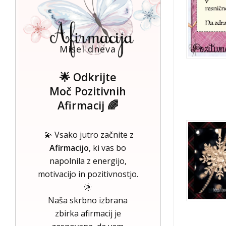
Misel dneva
🌟 Odkrijte
Moč Pozitivnih
Afirmacij 🌈
💫 Vsako jutro začnite z
Afirmacijo
, ki vas bo
napolnila z energijo,
motivacijo in pozitivnostjo.
🌞
Naša skrbno izbrana
zbirka afirmacij je