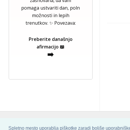
zasnovana, da vam
pomaga ustvariti dan, poln
možnosti in lepih
trenutkov. ✨ Povezava:
Preberite današnjo
afirmacijo 📖
➡️
COPYRIGHT © 2013 - 2026 BY
SKINBASE
Spletno mesto uporablja piškotke zaradi boljše uporabniške 