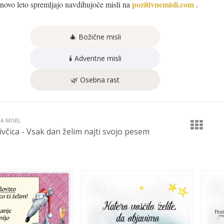
pozitivnemisli.com
 novo leto spremljajo navdihujoče misli na
.
🎄 Božične misli
🕯️ Adventne misli
🌿 Osebna rast
JA MISEL
ivčica - Vsak dan želim najti svojo pesem